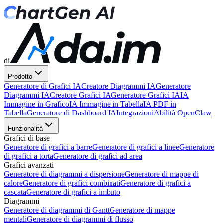
di
Prodotto
Generatore di Grafici IA
Creatore Diagrammi IA
Generatore
Diagrammi IA
Creatore Grafici IA
Generatore Grafici IA
IA
Immagine in Grafico
IA Immagine in Tabella
IA PDF in
Tabella
Generatore di Dashboard IA
Integrazioni
Abilità OpenClaw
Funzionalità
Grafici di base
Generatore di grafici a barre
Generatore di grafici a linee
Generatore
di grafici a torta
Generatore di grafici ad area
Grafici avanzati
Generatore di diagrammi a dispersione
Generatore di mappe di
calore
Generatore di grafici combinati
Generatore di grafici a
cascata
Generatore di grafici a imbuto
Diagrammi
Generatore di diagrammi di Gantt
Generatore di mappe
mentali
Generatore di diagrammi di flusso