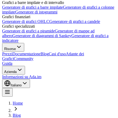
Grafici a barre impilate e di intervallo
Generatore di grafici a barre impilate
Generatore di grafici a colonne
impilate
Generatore di istogrammi
Grafici finanziari
Generatore di grafici OHLC
Generatore di grafici a candele
Grafici specializzati
Generatore di grafici a piramide
Generatore di mappe ad
albero
Generatore di diagrammi di Sankey
Generatore di grafici a
indicatore
Risorse
Prezzi
Documentazione
Blog
Casi d'uso
Atlante dei
Grafici
Community
Guida
Azienda
Informazioni su Ada.im
Italiano
Home
Blog