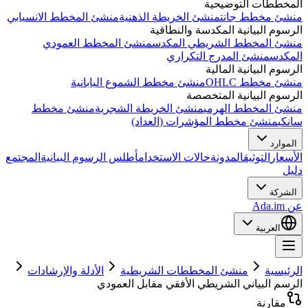
المخططات التوضيحية
منشئ مخطط جانت
منشئ الخريطة الذهنية
منشئ المخطط الانسيابي
الرسوم البيانية المكدسة والنطاقية
منشئ المخطط الشريطي المكدس
منشئ المخطط العمودي
المكدس
منشئ المدرج التكراري
الرسوم البيانية المالية
منشئ مخطط OHLC
منشئ مخطط الشموع اليابانية
الرسوم البيانية المتخصصة
منشئ المخطط الهرمي
منشئ الخريطة الشجرية
منشئ مخطط
سانكي
منشئ مخطط المؤشرات (العداد)
الموارد
الأسعار
التوثيق
المدونة
حالات الاستخدام
أطلس الرسوم البيانية
المجتمع
دليل
الشركة
عن Ada.im
العربية
الرئيسية
منشئ المخططات الشريطية
الأدلة والإرشادات
الرسم البياني الشريطي الأفقي مقابل العمودي
مقارنة