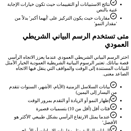
نتائج الاستبيانات أو التقييمات حيث تكون خيارات الإجابة
غنية بالنص
مقارنات حيث يكون التركيز على 'أيهما أكبر' بدلاً من
'مقدار النمو'
متى تستخدم الرسم البياني الشريطي
العمودي
اختر الرسم البياني الشريطي العمودي عندما يعزز الاتجاه الرأسي
قصة بياناتك. تعتبر الرسوم البيانية الشريطية العمودية الخيار الأمثل
للبيانات المستندة إلى الوقت والمواقف التي ينقل فيها الاتجاه
الصاعد معنى.
بيانات السلاسل الزمنية (الأيام، الأشهر، السنوات تتقدم
من اليسار إلى اليمين)
إظهار النمو أو الزيادة أو التقدم بمرور الوقت
فئات أقل (أقل من 10) بتسميات قصيرة
عندما يمثل الارتفاع الرأسي بشكل طبيعي 'الأكثر هو
الأفضل'
البيانات المالية مثل مقارنات الإيرادات أو الأرباح