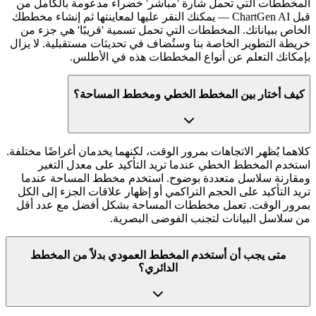
المخططات التي تحمل شارة 'مباشر' خضراء مدعومة بالكامل من
قبل ChartGen AI — يمكنك النقر عليها لمعاينتها ثم إنشاء مخططك
الخاص ببياناتك. المخططات التي تحمل تسمية 'قريبًا' هي جزء من
خريطة التطوير الخاصة بنا وستُضاف في تحديثات مستقبلية. لا يزال
بإمكانك التعلم عن أنواع المخططات هذه في الأطلس.
كيف أختار بين المخطط الخطي ومخطط المساحة؟
كلاهما يُظهر الاتجاهات بمرور الوقت، لكنهما يخدمان أغراضًا مختلفة.
استخدم المخطط الخطي عندما تريد التأكيد على معدل التغير
ومقارنة سلاسل متعددة بوضوح. استخدم مخطط المساحة عندما
تريد التأكيد على الحجم التراكمي أو إظهار علاقات الجزء إلى الكل
بمرور الوقت. تعمل مخططات المساحة بشكل أفضل مع عدد أقل
من سلاسل البيانات لتجنب الفوضى البصرية.
متى يجب أن أستخدم المخطط العمودي بدلاً من المخطط
الدائري؟