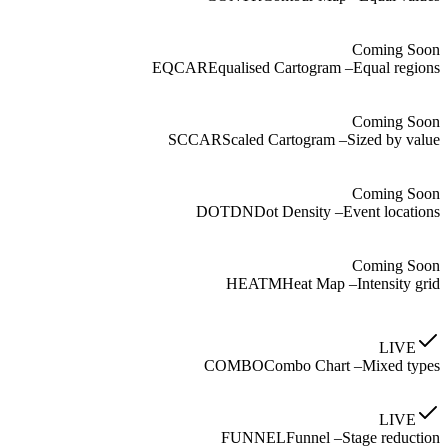
Coming Soon
EQCAR
Equalised Cartogram
–
Equal regions
Coming Soon
SCCAR
Scaled Cartogram
–
Sized by value
Coming Soon
DOTDN
Dot Density
–
Event locations
Coming Soon
HEATM
Heat Map
–
Intensity grid
LIVE
COMBO
Combo Chart
–
Mixed types
LIVE
FUNNEL
Funnel
–
Stage reduction