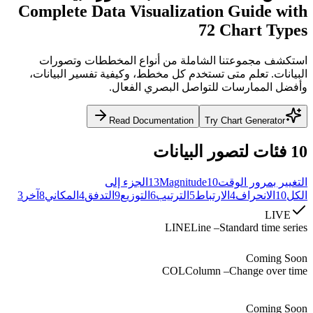
Complete Data Visualization Guide with
72 Chart Types
استكشف مجموعتنا الشاملة من أنواع المخططات وتصورات
البيانات. تعلم متى تستخدم كل مخطط، وكيفية تفسير البيانات،
وأفضل الممارسات للتواصل البصري الفعال.
Read Documentation
Try Chart Generator
10 فئات لتصور البيانات
التغيير بمرور الوقت
10
Magnitude
13
الجزء إلى
الكل
10
الانحراف
4
الارتباط
5
الترتيب
6
التوزيع
9
التدفق
4
المكاني
8
آخر
3
LIVE
LINE
Line
–
Standard time series
Coming Soon
COL
Column
–
Change over time
Coming Soon