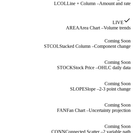
LCOL
Line + Column
–
Amount and rate
LIVE
AREA
Area Chart
–
Volume trends
Coming Soon
STCOL
Stacked Column
–
Component change
Coming Soon
STOCK
Stock Price
–
OHLC daily data
Coming Soon
SLOPE
Slope
–
2-3 point change
Coming Soon
FAN
Fan Chart
–
Uncertainty projection
Coming Soon
CONN
Connected Scatter
–
2 variable path