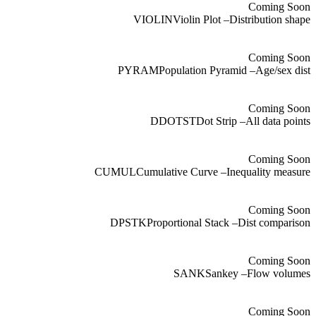
Coming Soon
VIOLIN
Violin Plot
–
Distribution shape
Coming Soon
PYRAM
Population Pyramid
–
Age/sex dist
Coming Soon
DDOTST
Dot Strip
–
All data points
Coming Soon
CUMUL
Cumulative Curve
–
Inequality measure
Coming Soon
DPSTK
Proportional Stack
–
Dist comparison
Coming Soon
SANK
Sankey
–
Flow volumes
Coming Soon