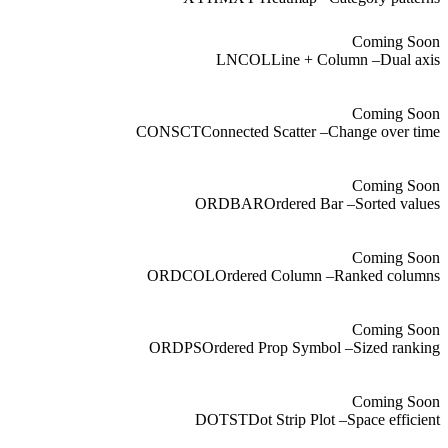
Coming Soon
LNCOL
Line + Column
–
Dual axis
Coming Soon
CONSCT
Connected Scatter
–
Change over time
Coming Soon
ORDBAR
Ordered Bar
–
Sorted values
Coming Soon
ORDCOL
Ordered Column
–
Ranked columns
Coming Soon
ORDPS
Ordered Prop Symbol
–
Sized ranking
Coming Soon
DOTST
Dot Strip Plot
–
Space efficient