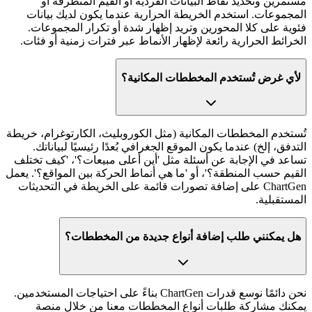
مستمرين وتحديد نقاط البيانات الفردية أو القيم المتطرفة أو
المجموعات. استخدم الخريطة الحرارية عندما يكون لديك بيانات
فئوية على كلا المحورين وتريد إظهار شدة أو تكرار المجموعات.
الخرائط الحرارية رائعة لإظهار الأنماط عبر فترات زمنية أو فئات.
لأي غرض تُستخدم المخططات المكانية؟
تُستخدم المخططات المكانية (مثل الكوروبليث، الكارتوغرام، خريطة
التدفق، إلخ) عندما يكون الموقع الجغرافي بُعدًا رئيسيًا لبياناتك.
تساعد في الإجابة عن أسئلة مثل 'أين أعلى مبيعات؟'، 'كيف تختلف
القيم حسب المنطقة؟'، أو 'ما هي أنماط الحركة بين المواقع؟'. يعمل
ChartGen على إضافة تصورات قائمة على الخريطة في التحديثات
المستقبلية.
هل يمكنني طلب إضافة أنواع جديدة من المخططات؟
نحن دائمًا نوسع قدرات ChartGen بناءً على احتياجات المستخدمين.
يمكنك مشاركة طلبات أنواع المخططات معنا من خلال منصة