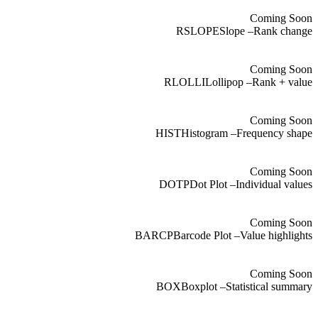
Coming Soon
RSLOPE
Slope
–
Rank change
Coming Soon
RLOLLI
Lollipop
–
Rank + value
Coming Soon
HIST
Histogram
–
Frequency shape
Coming Soon
DOTP
Dot Plot
–
Individual values
Coming Soon
BARCP
Barcode Plot
–
Value highlights
Coming Soon
BOX
Boxplot
–
Statistical summary