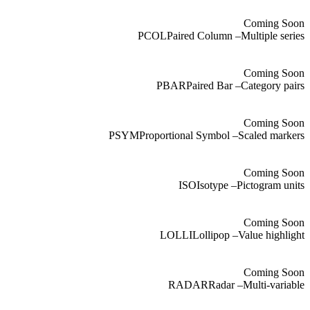
Coming Soon
PCOL
Paired Column
–
Multiple series
Coming Soon
PBAR
Paired Bar
–
Category pairs
Coming Soon
PSYM
Proportional Symbol
–
Scaled markers
Coming Soon
ISO
Isotype
–
Pictogram units
Coming Soon
LOLLI
Lollipop
–
Value highlight
Coming Soon
RADAR
Radar
–
Multi-variable