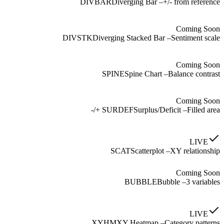
DIVBAR
Diverging Bar
–
+/- from reference
Coming Soon
DIVSTK
Diverging Stacked Bar
–
Sentiment scale
Coming Soon
SPINE
Spine Chart
–
Balance contrast
Coming Soon
SURDEF
Surplus/Deficit
–
Filled area +/-
LIVE
SCAT
Scatterplot
–
XY relationship
Coming Soon
BUBBLE
Bubble
–
3 variables
LIVE
XYHM
XY Heatmap
–
Category patterns