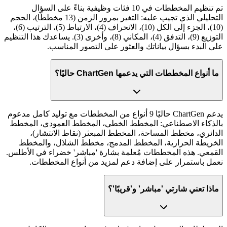
تم تنظيم المخططات في 10 فئات وظيفية بناءً على السؤال
التحليلي الذي تجيب عليه: التغير بمرور الزمن (13 مخططًا)، الحجم
(10)، الجزء إلى الكل (10)، الانحراف (4)، الارتباط (5)، الترتيب (6)،
التوزيع (9)، التدفق (4)، المكاني (8)، وأخرى (3). يساعدك هذا التنظيم
على البدء بسؤال بياناتك والعثور على التصور المناسب.
ما أنواع المخططات التي يدعمها ChartGen حاليًا؟
يدعم ChartGen حاليًا 9 أنواع من المخططات مع توليد كامل مدعوم
بالذكاء الاصطناعي: المخطط الخطي، المخطط العمودي، المخطط
الدائري، مخطط المساحة، المخطط المبعثر (نقاط الانتشار)،
الخريطة الحرارية، المخطط المدمج، مخطط الشلال، والمخطط
القمعي. هذه المخططات مُعلمة بشارة 'مباشر' خضراء في الأطلس.
نعمل باستمرار على إضافة دعم لمزيد من أنواع المخططات.
ماذا تعني شارتي 'مباشر' و'قريبًا'؟