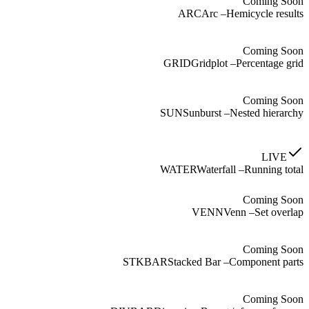
Coming Soon
ARC
Arc
–
Hemicycle results
Coming Soon
GRID
Gridplot
–
Percentage grid
Coming Soon
SUN
Sunburst
–
Nested hierarchy
LIVE
WATER
Waterfall
–
Running total
Coming Soon
VENN
Venn
–
Set overlap
Coming Soon
STKBAR
Stacked Bar
–
Component parts
Coming Soon