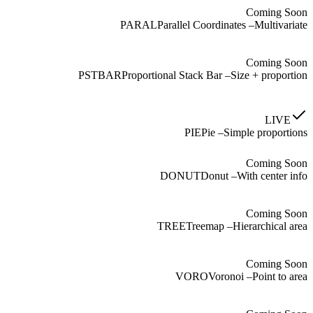
Coming Soon
PARAL
Parallel Coordinates
–
Multivariate
Coming Soon
PSTBAR
Proportional Stack Bar
–
Size + proportion
LIVE
PIE
Pie
–
Simple proportions
Coming Soon
DONUT
Donut
–
With center info
Coming Soon
TREE
Treemap
–
Hierarchical area
Coming Soon
VORO
Voronoi
–
Point to area