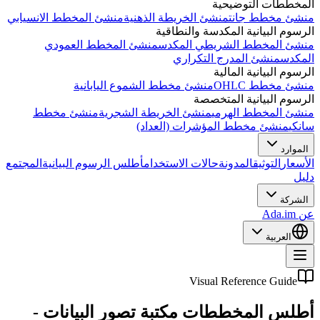
المخططات التوضيحية
منشئ مخطط جانت
منشئ الخريطة الذهنية
منشئ المخطط الانسيابي
الرسوم البيانية المكدسة والنطاقية
منشئ المخطط الشريطي المكدس
منشئ المخطط العمودي
المكدس
منشئ المدرج التكراري
الرسوم البيانية المالية
منشئ مخطط OHLC
منشئ مخطط الشموع اليابانية
الرسوم البيانية المتخصصة
منشئ المخطط الهرمي
منشئ الخريطة الشجرية
منشئ مخطط
سانكي
منشئ مخطط المؤشرات (العداد)
الموارد
الأسعار
التوثيق
المدونة
حالات الاستخدام
أطلس الرسوم البيانية
المجتمع
دليل
الشركة
عن Ada.im
العربية
Visual Reference Guide
أطلس المخططات
مكتبة تصور البيانات
-