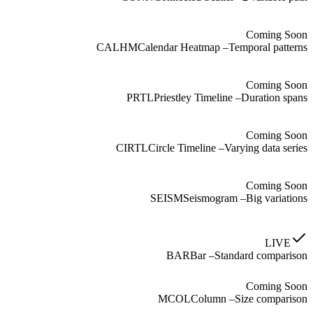
Coming Soon
CALHM
Calendar Heatmap
–
Temporal patterns
Coming Soon
PRTL
Priestley Timeline
–
Duration spans
Coming Soon
CIRTL
Circle Timeline
–
Varying data series
Coming Soon
SEISM
Seismogram
–
Big variations
LIVE
BAR
Bar
–
Standard comparison
Coming Soon
MCOL
Column
–
Size comparison