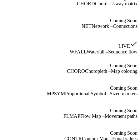
CHORD
Chord
–
2-way matrix
Coming Soon
NET
Network
–
Connections
LIVE
WFALL
Waterfall
–
Sequence flow
Coming Soon
CHORO
Choropleth
–
Map coloring
Coming Soon
MPSYM
Proportional Symbol
–
Sized markers
Coming Soon
FLMAP
Flow Map
–
Movement paths
Coming Soon
CONTR
Contour Map
–
Equal values