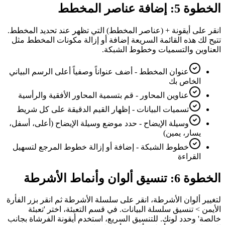
الخطوة 5: إضافة عناصر المخطط
انقر على أيقونة + (عناصر المخطط) التي تظهر عند تحديد المخطط.
تتيح لك هذه القائمة السريعة إضافة أو إزالة مكونات المخطط مثل
العناوين والتسميات وخطوط الشبكة.
عنوان المخطط - أضف عنواناً وصفياً أعلى الرسم البياني
الخاص بك
عناوين المحاور - قم بتسمية المحاور الأفقية والرأسية
تسميات البيانات - إظهار القيم الدقيقة على كل شريط
وسيلة الإيضاح - حدد موضع وسيلة الإيضاح (أعلى، أسفل،
يسار، يمين)
خطوط الشبكة - إضافة أو إزالة خطوط المرجع لتسهيل
القراءة
الخطوة 6: تنسيق ألوان وأنماط الأشرطة
لتغيير ألوان الأشرطة، انقر على سلسلة الأشرطة ثم انقر بزر الفأرة
الأيمن > تنسيق سلسلة البيانات. في قسم التعبئة، اختر 'تعبئة
خالصة' وحدد لونك. للتنسيق السريع، استخدم أيقونة الفرشاة بجانب