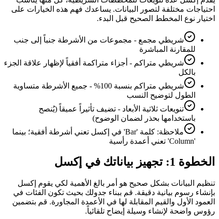
احتياجات مختلفة لتصور البيانات. يساعدك فهم هذه الخيارات على
اختيار نوع المخطط الصحيح قبل البدء.
شريطي مجمع - مجموعات من الأشرطة جنباً إلى جنب
للمقارنة المباشرة
شريطي متراكم - أجزاء متراكمة أفقياً لإظهار علاقة الجزء
بالكل
شريطي متراكم بنسبة 100% - جميع الأشرطة متساوية
الطول لتوضيح النسب
تنويعات ثلاثية الأبعاد - تضيف تأثيراً عميقاً (يُنصح
باستخدامها بحذر لضمان الوضوح)
ملاحظة: كلمة 'Bar' في إكسل تعني أشرطة أفقية؛ بينما
'Column' تعني أعمدة رأسية
الخطوة 1: تجهيز بياناتك في إكسل
تنظيم البيانات بشكل صحيح هو أمر بالغ الأهمية لكي يقوم إكسل
بإنشاء رسوم بيانية دقيقة. قم ببناء جدولك بحيث تكون الفئات في
العمود الأول والقيم المقابلة لها في الأعمدة المجاورة. قم بتضمين
رؤوس واضحة لإنشاء وسيلة إيضاح تلقائياً.