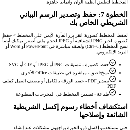
المخطط لتطبيق أنظمة ألوان وأنماط جاهزة.
الخطوة 7: حفظ وتصدير الرسم البياني
الشريطي الخاص بك
لحفظ المخطط كصورة: انقر بزر الفأرة الأيمن على المخطط > حفظ
كصورة. اختر PNG للشفافية أو JPEG لحجم ملف أصغر. يمكنك أيضاً
نسخ المخطط (Ctrl+C) ولصقه مباشرة في PowerPoint أو Word أو
البريد الإلكتروني.
حفظ كصورة - تنسيقات PNG أو JPEG أو GIF أو SVG
نسخ/لصق - مباشرة في تطبيقات Office الأخرى
تصدير PDF - حفظ الورقة بالكامل أو مصنف العمل كملف
PDF
طباعة - تضمين المخطط في المخرجات المطبوعة
استكشاف أخطاء رسوم إكسل الشريطية
الشائعة وإصلاحها
حتى مستخدمو إكسل ذوو الخبرة يواجهون مشكلات عند إنشاء