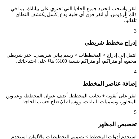
انقر واسحب لتحديد جميع الخلايا التي تحتوي على بياناتك، بما في
ذلك الرؤوس. أو انقر فوق أي خلية ودع إكسل يكتشف النطاق
تلقائياً.
3
إدراج مخطط شريطي
انتقل إلى إدراج > المخططات > رسم بياني شريطي. اختر شريطي
مجمع، أو متراكم، أو متراكم بنسبة 100% بناءً على احتياجاتك.
4
إضافة عناصر المخطط
انقر على أيقونة + بجانب المخطط. أضف عنوان المخطط، وعناوين
المحاور، وتسميات البيانات، ووسيلة الإيضاح حسب الحاجة.
5
تخصيص المظهر
استخدم أدوات المخطط > تصميم للتخطيطات والألوان. استخدم