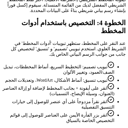
الشريطي المفضل لديك من القائمة المنسدلة. سيقوم إكسل فوراً
بإنشاء رسم بياني شريطي بناءً على البيانات المحددة.
الخطوة 4: التخصيص باستخدام أدوات
المخطط
عند النقر على المخطط، ستظهر تبويبات 'أدوات المخطط' في
الشريط العلوي. استخدم تبويبي 'تصميم' و 'تنسيق' لتخصيص كل
جانب من جوانب الرسم البياني الخاص بك.
تبويب تصميم: التخطيط السريع، أنماط المخططات، تبديل
الصف/العمود، وتغيير الألوان
تبويب تنسيق: أنماط الأشكال، WordArt، وتعديلات الحجم
انقر على أيقونة + بجانب المخطط لإضافة أو إزالة العناصر
(العنوان، وسيلة الإيضاح، التسميات)
انقر نقراً مزدوجاً على أي عنصر للوصول إلى خيارات
التنسيق التفصيلية
انقر بزر الفأرة الأيمن على العناصر للوصول إلى قوائم
التخصيص الخاصة بالسياق