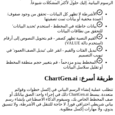
الرسوم البيانية. إليك حلول لأكثر المشكلات شيوعاً.
الأشرطة لا تظهر كل البيانات - تحقق من وجود صفوف/
أعمدة مخفية أو بيانات تمت تصفيتها
بيانات خاطئة في المخطط - استخدم 'تحديد البيانات'
للتحقق من نطاقات البيانات
القيم النصية تظهر كصفر - قم بتحويل النصوص إلى أرقام
(استخدم دالة VALUE)
تبديل الفئات والقيم - انقر على 'تبديل الصف/العمود' في
تبويب التصميم
المخطط يبدو مزدحماً - قم بتغيير حجم منطقة المخطط
أو تقليل سلاسل البيانات
طريقة أسرع: ChartGen.ai
تتطلب عملية إنشاء الرسم البياني في إكسل خطوات وقوائم
متعددة. يبسط ChartGen.ai ذلك في إجراء واحد: الصق بياناتك أو
صف المخطط الخاص بك، وسيقوم الذكاء الاصطناعي بإنشاء رسم
بياني شريطي احترافي فوراً. لا حاجة للتنقل في الأشرطة، ولا تنسيق
يدوي، ولا مهارات إكسل مطلوبة.