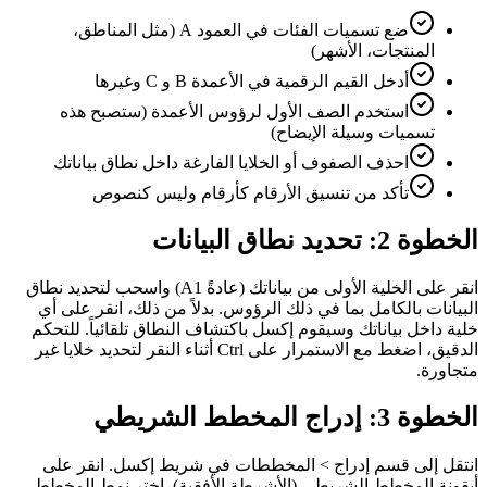
ضع تسميات الفئات في العمود A (مثل المناطق،
المنتجات، الأشهر)
أدخل القيم الرقمية في الأعمدة B و C وغيرها
استخدم الصف الأول لرؤوس الأعمدة (ستصبح هذه
تسميات وسيلة الإيضاح)
احذف الصفوف أو الخلايا الفارغة داخل نطاق بياناتك
تأكد من تنسيق الأرقام كأرقام وليس كنصوص
الخطوة 2: تحديد نطاق البيانات
انقر على الخلية الأولى من بياناتك (عادةً A1) واسحب لتحديد نطاق
البيانات بالكامل بما في ذلك الرؤوس. بدلاً من ذلك، انقر على أي
خلية داخل بياناتك وسيقوم إكسل باكتشاف النطاق تلقائياً. للتحكم
الدقيق، اضغط مع الاستمرار على Ctrl أثناء النقر لتحديد خلايا غير
متجاورة.
الخطوة 3: إدراج المخطط الشريطي
انتقل إلى قسم إدراج > المخططات في شريط إكسل. انقر على
أيقونة المخطط الشريطي (الأشرطة الأفقية). اختر نمط المخطط