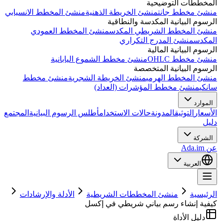
المخططات التوضيحية
منشئ مخطط جانت
منشئ الخريطة الذهنية
منشئ المخطط الانسيابي
الرسوم البيانية المكدسة والنطاقية
منشئ المخطط الشريطي المكدس
منشئ المخطط العمودي
المكدس
منشئ المدرج التكراري
الرسوم البيانية المالية
منشئ مخطط OHLC
منشئ مخطط الشموع اليابانية
الرسوم البيانية المتخصصة
منشئ المخطط الهرمي
منشئ الخريطة الشجرية
منشئ مخطط
سانكي
منشئ مخطط المؤشرات (العداد)
الموارد
الأسعار
التوثيق
المدونة
حالات الاستخدام
أطلس الرسوم البيانية
المجتمع
دليل
الشركة
عن Ada.im
العربية
الرئيسية
منشئ المخططات الشريطية
الأدلة والإرشادات
كيفية إنشاء رسم بياني شريطي في إكسل
دليل الأداة