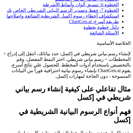
الخطوة 6: تنسيق ألوان وأنماط الأشرطة
الخطوة 7: حفظ وتصدير الرسم البياني الشريطي الخاص بك
استكشاف أخطاء رسوم إكسل الشريطية الشائعة وإصلاحها
طريقة أسرع: ChartGen.ai
دليل خطوة بخطوة
الأسئلة الشائعة
الخلاصة الأساسية
لإنشاء رسم بياني شريطي في إكسل: حدد بياناتك، انتقل إلى إدراج >
المخططات > رسم بياني شريطي، اختر النمط المفضل، وقم
بالتخصيص باستخدام أدوات المخطط. للحصول على نتائج أسرع،
يقوم ChartGen.ai بإنشاء رسوم بيانية احترافية فوراً من البيانات
المنسوخة - دون الحاجة لمهارات إكسل.
مثال تفاعلي على كيفية إنشاء رسم بياني
شريطي في إكسل
فهم أنواع الرسوم البيانية الشريطية في
إكسل
يقدم إكسل عدة تنويعات للمخططات الشريطية، كل منها يناسب