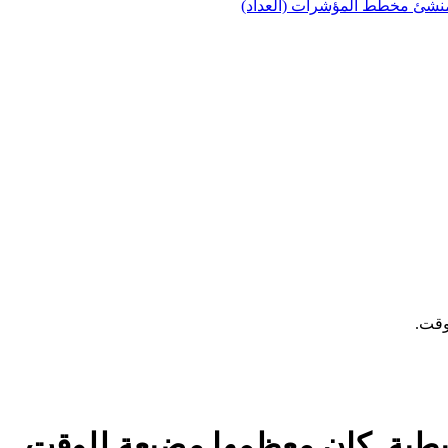
نشئ مخطط المؤشرات (العداد)
وقت.
طية. كان معظمها مضيعة للوقت.