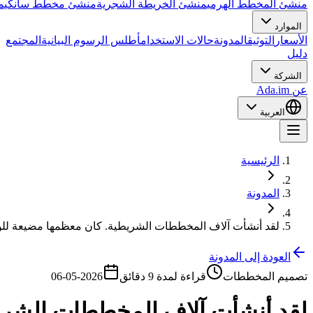
منشئ المخطط الهرمي
منشئ الخريطة الشجرية
منشئ مخطط سانكي
م
الموارد
الأسعار
التوثيق
المدونة
حالات الاستخدام
أطلس الرسوم البيانية
المجتمع
دليل
الشركة
عن Ada.im
العربية
الرئيسية
المدونة
لقد أنشأت آلاف المخططات الشريطية. كان معظمها مضيعة لل
العودة إلى المدونة
تصميم المخططات
قراءة لمدة 9 دقائق
2026-05-06
لقد أنشأت آلاف المخططات الشري