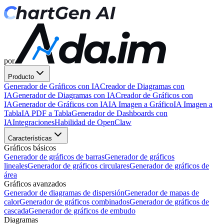
por
Producto
Generador de Gráficos con IA
Creador de Diagramas con
IA
Generador de Diagramas con IA
Creador de Gráficos con
IA
Generador de Gráficos con IA
IA Imagen a Gráfico
IA Imagen a
Tabla
IA PDF a Tabla
Generador de Dashboards con
IA
Integraciones
Habilidad de OpenClaw
Características
Gráficos básicos
Generador de gráficos de barras
Generador de gráficos
lineales
Generador de gráficos circulares
Generador de gráficos de
área
Gráficos avanzados
Generador de diagramas de dispersión
Generador de mapas de
calor
Generador de gráficos combinados
Generador de gráficos de
cascada
Generador de gráficos de embudo
Diagramas