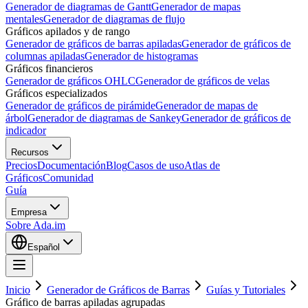
Generador de diagramas de Gantt
Generador de mapas
mentales
Generador de diagramas de flujo
Gráficos apilados y de rango
Generador de gráficos de barras apiladas
Generador de gráficos de
columnas apiladas
Generador de histogramas
Gráficos financieros
Generador de gráficos OHLC
Generador de gráficos de velas
Gráficos especializados
Generador de gráficos de pirámide
Generador de mapas de
árbol
Generador de diagramas de Sankey
Generador de gráficos de
indicador
Recursos
Precios
Documentación
Blog
Casos de uso
Atlas de
Gráficos
Comunidad
Guía
Empresa
Sobre Ada.im
Español
Inicio
Generador de Gráficos de Barras
Guías y Tutoriales
Gráfico de barras apiladas agrupadas