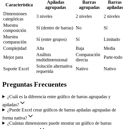
Apiladas
Barras
Barras
Característica
agrupadas
agrupadas
apiladas
Dimensiones
3 niveles
2 niveles
2 niveles
categóricas
Muestra
Sí (dentro de barras)
No
Sí
composición
Muestra
Sí (entre grupos)
Sí
Limitado
comparación
Complejidad
Alta
Baja
Media
Análisis
Comparación
Mejor para
Parte-todo
multidimensional
directa
Solución alternativa
Soporte Excel
Nativo
Nativo
requerida
Preguntas Frecuentes
¿Cuál es la diferencia entre gráfico de barras agrupadas y
apiladas?
¿Puede Excel crear gráficos de barras apiladas agrupadas de
forma nativa?
¿Cuántas dimensiones puede mostrar un gráfico de barras