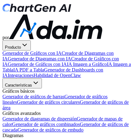
por
Producto
Generador de Gráficos con IA
Creador de Diagramas con
IA
Generador de Diagramas con IA
Creador de Gráficos con
IA
Generador de Gráficos con IA
IA Imagen a Gráfico
IA Imagen a
Tabla
IA PDF a Tabla
Generador de Dashboards con
IA
Integraciones
Habilidad de OpenClaw
Características
Gráficos básicos
Generador de gráficos de barras
Generador de gráficos
lineales
Generador de gráficos circulares
Generador de gráficos de
área
Gráficos avanzados
Generador de diagramas de dispersión
Generador de mapas de
calor
Generador de gráficos combinados
Generador de gráficos de
cascada
Generador de gráficos de embudo
Diagramas