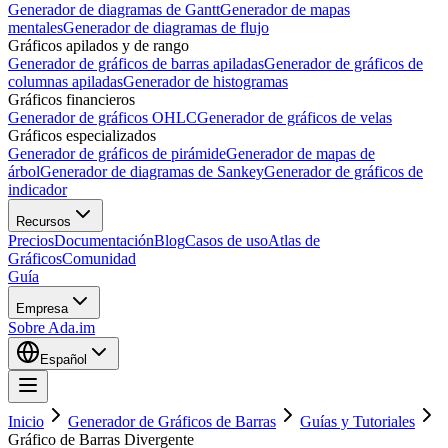
Generador de diagramas de Gantt
Generador de mapas
mentales
Generador de diagramas de flujo
Gráficos apilados y de rango
Generador de gráficos de barras apiladas
Generador de gráficos de
columnas apiladas
Generador de histogramas
Gráficos financieros
Generador de gráficos OHLC
Generador de gráficos de velas
Gráficos especializados
Generador de gráficos de pirámide
Generador de mapas de
árbol
Generador de diagramas de Sankey
Generador de gráficos de
indicador
Recursos
Precios
Documentación
Blog
Casos de uso
Atlas de
Gráficos
Comunidad
Guía
Empresa
Sobre Ada.im
Español
Inicio
Generador de Gráficos de Barras
Guías y Tutoriales
Gráfico de Barras Divergente