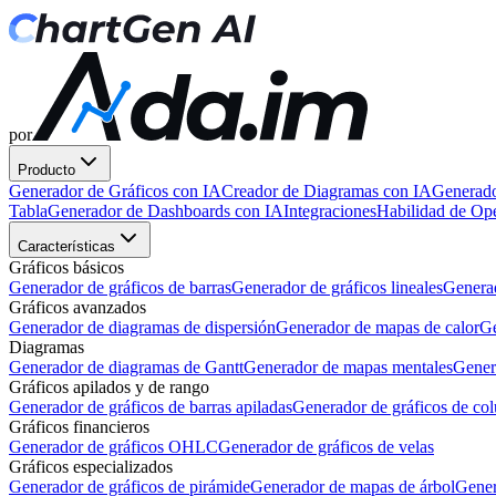
por
Producto
Generador de Gráficos con IA
Creador de Diagramas con IA
Generado
Tabla
Generador de Dashboards con IA
Integraciones
Habilidad de O
Características
Gráficos básicos
Generador de gráficos de barras
Generador de gráficos lineales
Generad
Gráficos avanzados
Generador de diagramas de dispersión
Generador de mapas de calor
Ge
Diagramas
Generador de diagramas de Gantt
Generador de mapas mentales
Gener
Gráficos apilados y de rango
Generador de gráficos de barras apiladas
Generador de gráficos de co
Gráficos financieros
Generador de gráficos OHLC
Generador de gráficos de velas
Gráficos especializados
Generador de gráficos de pirámide
Generador de mapas de árbol
Gener