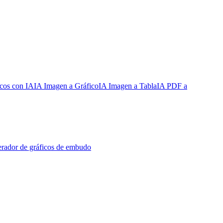
cos con IA
IA Imagen a Gráfico
IA Imagen a Tabla
IA PDF a
rador de gráficos de embudo