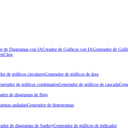
r de Diagramas con IA
Creador de Gráficos con IA
Generador de Gráfi
penClaw
or de gráficos circulares
Generador de gráficos de área
nerador de gráficos combinados
Generador de gráficos de cascada
Gene
ador de diagramas de flujo
lumnas apiladas
Generador de histogramas
ador de diagramas de Sankey
Generador de gráficos de indicador