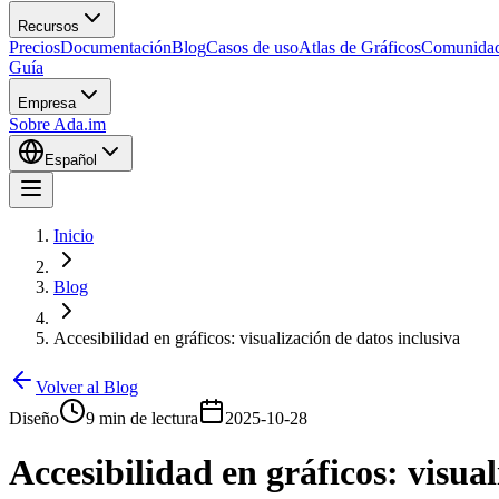
Recursos
Precios
Documentación
Blog
Casos de uso
Atlas de Gráficos
Comunida
Guía
Empresa
Sobre Ada.im
Español
Inicio
Blog
Accesibilidad en gráficos: visualización de datos inclusiva
Volver al Blog
Diseño
9 min de lectura
2025-10-28
Accesibilidad en gráficos: visual