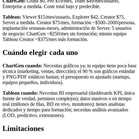
ChartGen:
Gratis $0, Pro $19/mes, Team $49/mes/usuario,
Enterprise a medida. Coste total bajo y predecible.
Tableau:
Viewer $15/mes/usuario, Explorer $42, Creator $75,
Server a medida. Creator $75/mes, formación ~$500–2000/persona,
implantación semanas-meses, administración de Server. 5 usuarios
de negocio: ChartGen ~$250/mes sin formación; mismo equipo
Tableau Creator ~$375/mes más formación.
Cuándo elegir cada uno
ChartGen cuando:
Necesitas gráficos ya; tu equipo tiene poca base
técnica (marketing, ventas, dirección); el 90 % son gráficos estándar
y PNG/PDF estáticos bastan; el presupuesto es ajustado (startups,
equipos pequeños, individuos).
Tableau cuando:
Necesitas BI empresarial (dashboards KPI, única
fuente de verdad, permisos complejos); datos masivos o en tiempo
real (millones de filas, BD en vivo, monitoreo); tienes analistas
dedicados y tiempo para formación; necesitas análisis avanzados
(LOD, predictivo, extensiones).
Limitaciones