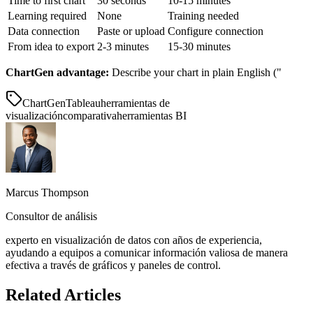
Time to first chart
30 seconds
10-15 minutes
Learning required
None
Training needed
Data connection
Paste or upload
Configure connection
From idea to export
2-3 minutes
15-30 minutes
ChartGen advantage:
Describe your chart in plain English ("
ChartGen
Tableau
herramientas de
visualización
comparativa
herramientas BI
Marcus Thompson
Consultor de análisis
experto en visualización de datos con años de experiencia,
ayudando a equipos a comunicar información valiosa de manera
efectiva a través de gráficos y paneles de control.
Related Articles