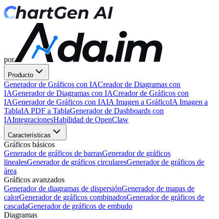
por
Producto
Generador de Gráficos con IA
Creador de Diagramas con
IA
Generador de Diagramas con IA
Creador de Gráficos con
IA
Generador de Gráficos con IA
IA Imagen a Gráfico
IA Imagen a
Tabla
IA PDF a Tabla
Generador de Dashboards con
IA
Integraciones
Habilidad de OpenClaw
Características
Gráficos básicos
Generador de gráficos de barras
Generador de gráficos
lineales
Generador de gráficos circulares
Generador de gráficos de
área
Gráficos avanzados
Generador de diagramas de dispersión
Generador de mapas de
calor
Generador de gráficos combinados
Generador de gráficos de
cascada
Generador de gráficos de embudo
Diagramas