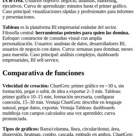
IA lo crea.
Usuarios objetivo: negocio, analistas, marketing,
ejecutivos. Curva de aprendizaje: minutos hasta el primer gráfico.
Caso principal: visualizaciones rápidas y profesionales para informes
y presentaciones.
Tableau
es la plataforma BI empresarial estándar del sector.
Filosofía central:
herramientas potentes para quien las domina.
Enfoque: constructor de consultas visual con amplia
personalización. Usuarios: analistas de datos, desarrolladores BI,
usuarios de negocio con datos. Curva: semanas para dominar, meses
para maestría. Caso principal: análisis complejos, dashboards
empresariales, BI self-service.
Comparativa de funciones
Velocidad de creación:
ChartGen: primer gráfico en ~30 s, sin
formación, pegar o subir, de idea a exportar 2–3 min. Tableau:
primer gráfico 10–15 min, formación necesaria, configurar
conexión, 15–30 min. Ventaja ChartGen: describir en lenguaje
natural, pegar datos, exportar. Ventaja Tableau: dashboards
multihoja con campos calculados una vez aprendido; curva
pronunciada.
Tipos de gráficos:
Barra/columna, línea, circular/donut, área,
dispersión, heatmap, combo, cascada, embudo en ambos. ChartGen: