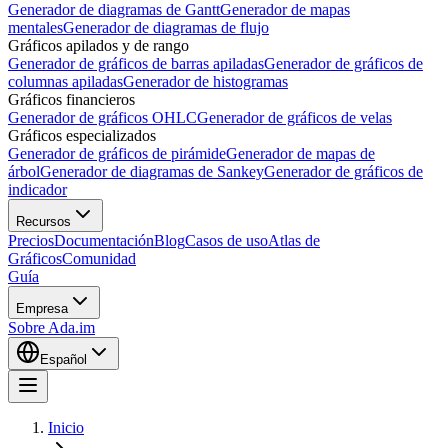
Generador de diagramas de Gantt
Generador de mapas
mentales
Generador de diagramas de flujo
Gráficos apilados y de rango
Generador de gráficos de barras apiladas
Generador de gráficos de
columnas apiladas
Generador de histogramas
Gráficos financieros
Generador de gráficos OHLC
Generador de gráficos de velas
Gráficos especializados
Generador de gráficos de pirámide
Generador de mapas de
árbol
Generador de diagramas de Sankey
Generador de gráficos de
indicador
Recursos
Precios
Documentación
Blog
Casos de uso
Atlas de
Gráficos
Comunidad
Guía
Empresa
Sobre Ada.im
Español
Inicio