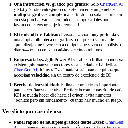
Una instrucción vs. gráfico por gráfico:
Solo
ChartGen AI
y Plotly Studio entregaron consistentemente un panel de
múltiples gráficos completo
a partir de una sola instrucción
en esta prueba; varias herramientas empresariales aún
favorecen el ensamblaje incremental.
El trade-off de Tableau:
Personalización muy profunda y
una amplia biblioteca de gráficos, con precio y curva de
aprendizaje que favorecen a equipos que viven en análisis a
diario—no una consulta ad-hoc de cinco minutos.
Empresarial vs. ágil:
Power BI y Tableau brillan cuando ya
existen gobernanza, conectores y capacidad de BI dedicada.
ChartGen AI
, Julius y Excelmatic se adaptan a equipos que
necesitan
velocidad
sin un centro de excelencia de BI.
Brecha de trazabilidad:
El linaje completo es importante
para la confianza ejecutiva. Prefiere herramientas donde cada
KPI se pueda hacer clic hasta el origen; evita números
"bonitos pero sin fundamento" cuando hay mucho en juego.
Veredicto por caso de uso
Panel rápido de múltiples gráficos desde Excel:
ChartGen
AI
— generación con una instrucción, amplia biblioteca de