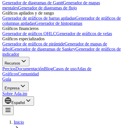
Generador de diagramas de Gantt
Generador de mapas
mentales
Generador de diagramas de flujo
Gráficos apilados y de rango
Generador de gráficos de barras apiladas
Generador de gráficos de
columnas apiladas
Generador de histogramas
Gráficos financieros
Generador de gráficos OHLC
Generador de gráficos de velas
Gráficos especializados
Generador de gráficos de pirámide
Generador de mapas de
árbol
Generador de diagramas de Sankey
Generador de gráficos de
indicador
Recursos
Precios
Documentación
Blog
Casos de uso
Atlas de
Gráficos
Comunidad
Guía
Empresa
Sobre Ada.im
Español
Inicio