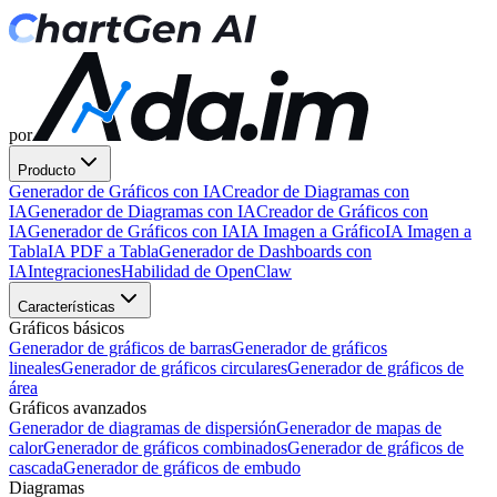
por
Producto
Generador de Gráficos con IA
Creador de Diagramas con
IA
Generador de Diagramas con IA
Creador de Gráficos con
IA
Generador de Gráficos con IA
IA Imagen a Gráfico
IA Imagen a
Tabla
IA PDF a Tabla
Generador de Dashboards con
IA
Integraciones
Habilidad de OpenClaw
Características
Gráficos básicos
Generador de gráficos de barras
Generador de gráficos
lineales
Generador de gráficos circulares
Generador de gráficos de
área
Gráficos avanzados
Generador de diagramas de dispersión
Generador de mapas de
calor
Generador de gráficos combinados
Generador de gráficos de
cascada
Generador de gráficos de embudo
Diagramas