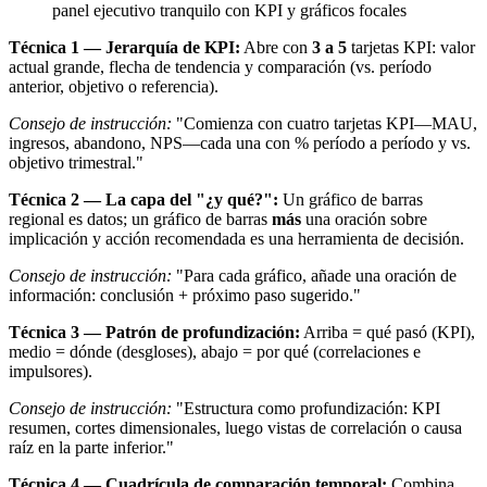
panel ejecutivo tranquilo con KPI y gráficos focales
Técnica 1 — Jerarquía de KPI:
Abre con
3 a 5
tarjetas KPI: valor
actual grande, flecha de tendencia y comparación (vs. período
anterior, objetivo o referencia).
Consejo de instrucción:
"Comienza con cuatro tarjetas KPI—MAU,
ingresos, abandono, NPS—cada una con % período a período y vs.
objetivo trimestral."
Técnica 2 — La capa del "¿y qué?":
Un gráfico de barras
regional es datos; un gráfico de barras
más
una oración sobre
implicación y acción recomendada es una herramienta de decisión.
Consejo de instrucción:
"Para cada gráfico, añade una oración de
información: conclusión + próximo paso sugerido."
Técnica 3 — Patrón de profundización:
Arriba = qué pasó (KPI),
medio = dónde (desgloses), abajo = por qué (correlaciones e
impulsores).
Consejo de instrucción:
"Estructura como profundización: KPI
resumen, cortes dimensionales, luego vistas de correlación o causa
raíz en la parte inferior."
Técnica 4 — Cuadrícula de comparación temporal:
Combina