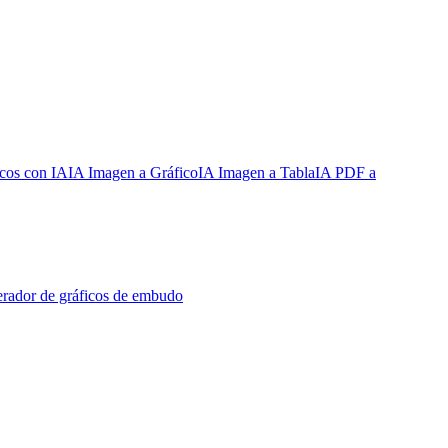
cos con IA
IA Imagen a Gráfico
IA Imagen a Tabla
IA PDF a
rador de gráficos de embudo