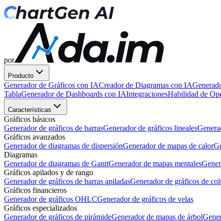
por
Producto
Generador de Gráficos con IA
Creador de Diagramas con IA
Generado
Tabla
Generador de Dashboards con IA
Integraciones
Habilidad de O
Características
Gráficos básicos
Generador de gráficos de barras
Generador de gráficos lineales
Generad
Gráficos avanzados
Generador de diagramas de dispersión
Generador de mapas de calor
Ge
Diagramas
Generador de diagramas de Gantt
Generador de mapas mentales
Gener
Gráficos apilados y de rango
Generador de gráficos de barras apiladas
Generador de gráficos de co
Gráficos financieros
Generador de gráficos OHLC
Generador de gráficos de velas
Gráficos especializados
Generador de gráficos de pirámide
Generador de mapas de árbol
Gener