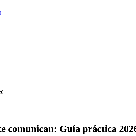
d
26
nte comunican: Guía práctica 202