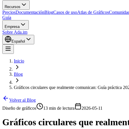
Recursos
Precios
Documentación
Blog
Casos de uso
Atlas de Gráficos
Comunida
Guía
Empresa
Sobre Ada.im
Español
Inicio
Blog
Gráficos circulares que realmente comunican: Guía práctica 20
Volver al Blog
Diseño de gráficos
13 min de lectura
2026-05-11
Gráficos circulares que realme