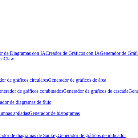
r de Diagramas con IA
Creador de Gráficos con IA
Generador de Gráfi
penClaw
or de gráficos circulares
Generador de gráficos de área
nerador de gráficos combinados
Generador de gráficos de cascada
Gene
ador de diagramas de flujo
lumnas apiladas
Generador de histogramas
ador de diagramas de Sankey
Generador de gráficos de indicador