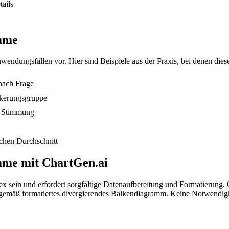
tails
amme
dungsfällen vor. Hier sind Beispiele aus der Praxis, bei denen dies
nach Frage
lkerungsgruppe
e Stimmung
schen Durchschnitt
amme mit ChartGen.ai
sein und erfordert sorgfältige Datenaufbereitung und Formatierung. C
ngsgemäß formatiertes divergierendes Balkendiagramm. Keine Notwendigk