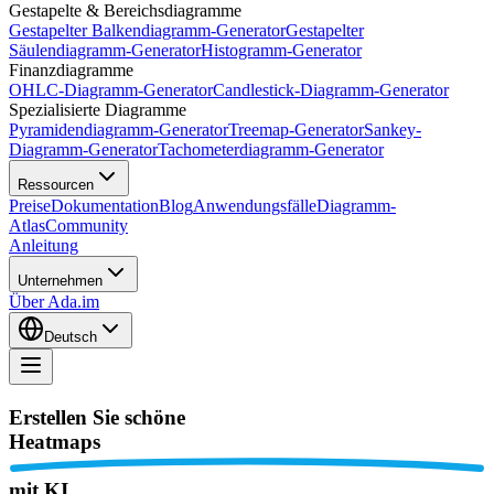
Gestapelte & Bereichsdiagramme
Gestapelter Balkendiagramm-Generator
Gestapelter
Säulendiagramm-Generator
Histogramm-Generator
Finanzdiagramme
OHLC-Diagramm-Generator
Candlestick-Diagramm-Generator
Spezialisierte Diagramme
Pyramidendiagramm-Generator
Treemap-Generator
Sankey-
Diagramm-Generator
Tachometerdiagramm-Generator
Ressourcen
Preise
Dokumentation
Blog
Anwendungsfälle
Diagramm-
Atlas
Community
Anleitung
Unternehmen
Über Ada.im
Deutsch
Erstellen Sie schöne
Heatmaps
mit KI