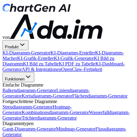
von
Produkt
KI-Diagramm-Generator
KI-Diagramm-Ersteller
KI-Diagramm-
Macher
KI-Grafik-Ersteller
KI-Grafik-Generator
KI Bild zu
Diagramm
KI Bild zu Tabelle
KI PDF zu Tabelle
KI-Dashboard-
Generator
API & Integrationen
OpenClaw-Fertigkeit
Funktionen
Einfache Diagramme
Balkendiagramm-Generator
Liniendiagramm-
Generator
Kreisdiagramm-Generator
Flächendiagramm-Generator
Fortgeschrittene Diagramme
Streudiagramm-Generator
Heatmap-
Generator
Kombinationsdiagramm-Generator
Wasserfalldiagramm-
Generator
Trichterdiagramm-Generator
Diagrammtypen
Gantt-Diagramm-Generator
Mindmap-Generator
Flussdiagramm-
Generator