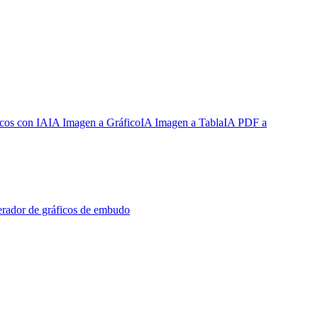
cos con IA
IA Imagen a Gráfico
IA Imagen a Tabla
IA PDF a
rador de gráficos de embudo