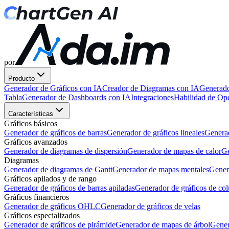
por
Producto
Generador de Gráficos con IA
Creador de Diagramas con IA
Generado
Tabla
Generador de Dashboards con IA
Integraciones
Habilidad de O
Características
Gráficos básicos
Generador de gráficos de barras
Generador de gráficos lineales
Generad
Gráficos avanzados
Generador de diagramas de dispersión
Generador de mapas de calor
Ge
Diagramas
Generador de diagramas de Gantt
Generador de mapas mentales
Gener
Gráficos apilados y de rango
Generador de gráficos de barras apiladas
Generador de gráficos de co
Gráficos financieros
Generador de gráficos OHLC
Generador de gráficos de velas
Gráficos especializados
Generador de gráficos de pirámide
Generador de mapas de árbol
Gener