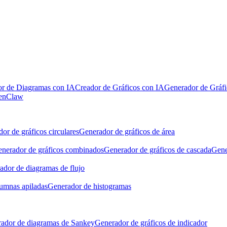
r de Diagramas con IA
Creador de Gráficos con IA
Generador de Gráfi
penClaw
or de gráficos circulares
Generador de gráficos de área
nerador de gráficos combinados
Generador de gráficos de cascada
Gene
ador de diagramas de flujo
lumnas apiladas
Generador de histogramas
ador de diagramas de Sankey
Generador de gráficos de indicador