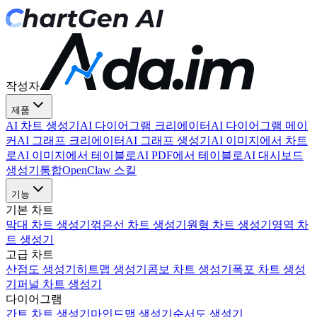
작성자
제품
AI 차트 생성기
AI 다이어그램 크리에이터
AI 다이어그램 메이
커
AI 그래프 크리에이터
AI 그래프 생성기
AI 이미지에서 차트
로
AI 이미지에서 테이블로
AI PDF에서 테이블로
AI 대시보드
생성기
통합
OpenClaw 스킬
기능
기본 차트
막대 차트 생성기
꺾은선 차트 생성기
원형 차트 생성기
영역 차
트 생성기
고급 차트
산점도 생성기
히트맵 생성기
콤보 차트 생성기
폭포 차트 생성
기
퍼널 차트 생성기
다이어그램
간트 차트 생성기
마인드맵 생성기
순서도 생성기