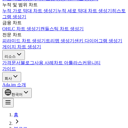
누적 및 범위 차트
누적 가로 막대 차트 생성기
누적 세로 막대 차트 생성기
히스토
그램 생성기
금융 차트
OHLC 차트 생성기
캔들스틱 차트 생성기
전문 차트
피라미드 차트 생성기
트리맵 생성기
샌키 다이어그램 생성기
게이지 차트 생성기
리소스
가격
문서
블로그
사용 사례
차트 아틀라스
커뮤니티
가이드
회사
Ada.im 소개
한국어
홈