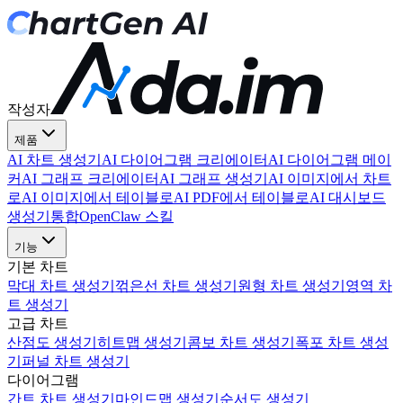
작성자
제품
AI 차트 생성기
AI 다이어그램 크리에이터
AI 다이어그램 메이
커
AI 그래프 크리에이터
AI 그래프 생성기
AI 이미지에서 차트
로
AI 이미지에서 테이블로
AI PDF에서 테이블로
AI 대시보드
생성기
통합
OpenClaw 스킬
기능
기본 차트
막대 차트 생성기
꺾은선 차트 생성기
원형 차트 생성기
영역 차
트 생성기
고급 차트
산점도 생성기
히트맵 생성기
콤보 차트 생성기
폭포 차트 생성
기
퍼널 차트 생성기
다이어그램
간트 차트 생성기
마인드맵 생성기
순서도 생성기