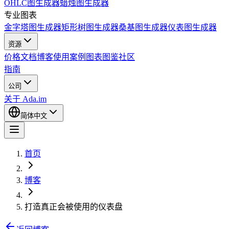
OHLC图生成器
蜡烛图生成器
专业图表
金字塔图生成器
矩形树图生成器
桑基图生成器
仪表图生成器
资源
价格
文档
博客
使用案例
图表图鉴
社区
指南
公司
关于 Ada.im
简体中文
首页
博客
打造真正会被使用的仪表盘