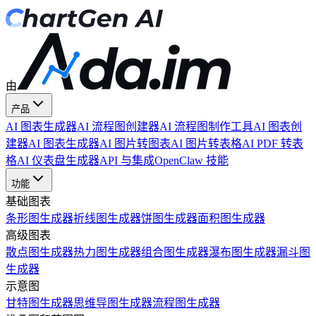
由
产品
AI 图表生成器
AI 流程图创建器
AI 流程图制作工具
AI 图表创
建器
AI 图表生成器
AI 图片转图表
AI 图片转表格
AI PDF 转表
格
AI 仪表盘生成器
API 与集成
OpenClaw 技能
功能
基础图表
条形图生成器
折线图生成器
饼图生成器
面积图生成器
高级图表
散点图生成器
热力图生成器
组合图生成器
瀑布图生成器
漏斗图
生成器
示意图
甘特图生成器
思维导图生成器
流程图生成器