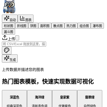
自动
图表
柱状图
折线图
饼图
面积图
散点图
热力图
组合图
瀑布图
漏斗图
上传
生成
上传数据并描述您的图表
热门图表模板，快速实现数据可视化
深蓝色
海洋绿
皇家紫
翡翠绿
经典深蓝色
清新青色调
优雅紫色
自然绿色