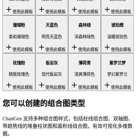
使用此模板
使用此模板
使用此模板
使用此模板
珊瑚粉
天蓝色
森林绿
琥珀橙
柔和珊瑚色
明亮天蓝色
深森林绿色
温暖琥珀色
使用此模板
使用此模板
使用此模板
使用此模板
玫瑰粉
板岩灰
薄荷青
紫罗兰梦
精致玫瑰色
现代板岩灰
清爽薄荷色
梦幻紫罗兰
使用此模板
使用此模板
使用此模板
使用此模板
您可以创建的组合图类型
ChartGen 支持多种组合图样式，包括柱线组合图、双轴图、
带趋势线的堆叠柱状图和面积线组合图，有效可视化多维数
据。