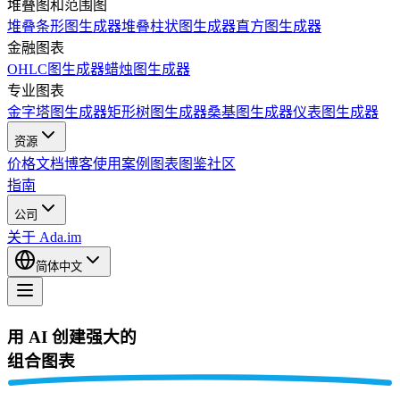
堆叠图和范围图
堆叠条形图生成器
堆叠柱状图生成器
直方图生成器
金融图表
OHLC图生成器
蜡烛图生成器
专业图表
金字塔图生成器
矩形树图生成器
桑基图生成器
仪表图生成器
资源
价格
文档
博客
使用案例
图表图鉴
社区
指南
公司
关于 Ada.im
简体中文
用 AI 创建强大的
组合图表