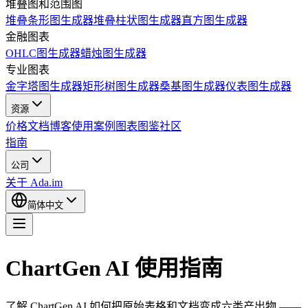
堆叠图和范围图
堆叠条形图生成器
堆叠柱状图生成器
直方图生成器
金融图表
OHLC图生成器
蜡烛图生成器
专业图表
金字塔图生成器
矩形树图生成器
桑基图生成器
仪表图生成器
资源
价格
文档
博客
使用案例
图表图鉴
社区
指南
公司
关于 Ada.im
简体中文
ChartGen AI 使用指南
了解 ChartGen AI 如何把原始表格和文档变成六类产出物 ——