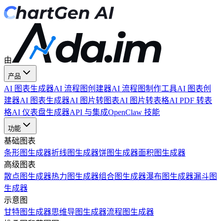
由
产品
AI 图表生成器
AI 流程图创建器
AI 流程图制作工具
AI 图表创
建器
AI 图表生成器
AI 图片转图表
AI 图片转表格
AI PDF 转表
格
AI 仪表盘生成器
API 与集成
OpenClaw 技能
功能
基础图表
条形图生成器
折线图生成器
饼图生成器
面积图生成器
高级图表
散点图生成器
热力图生成器
组合图生成器
瀑布图生成器
漏斗图
生成器
示意图
甘特图生成器
思维导图生成器
流程图生成器