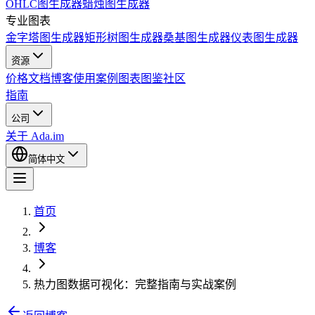
OHLC图生成器
蜡烛图生成器
专业图表
金字塔图生成器
矩形树图生成器
桑基图生成器
仪表图生成器
资源
价格
文档
博客
使用案例
图表图鉴
社区
指南
公司
关于 Ada.im
简体中文
首页
博客
热力图数据可视化：完整指南与实战案例