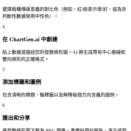
選擇兩種傳達意義的對比色（例如，紅/綠表示壞/好，或為非
判斷性數據使用中性色）。
4
在 ChartGen.ai 中創建
貼上數據或描述您的發散條形圖。AI 將生成帶有中心基線和
雙向條形的正確格式。
5
添加標籤和圖例
包含清晰的標題、軸標籤以及解釋每個方向含義的圖例。
6
匯出和分享
將發散條形圖下載為 PNG 圖像，準備好用於報告、演示或發