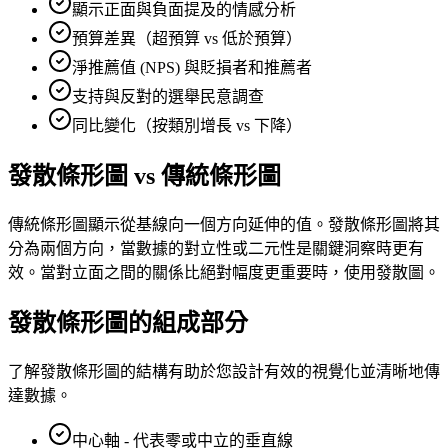
顯示正面與負面提及的情感分析
預算差異（超預算 vs 低於預算）
淨推薦值 (NPS) 與貶損者和推薦者
支持與反對的選舉民意調查
同比變化（按類別增長 vs 下降）
發散條形圖 vs 傳統條形圖
傳統條形圖顯示從基線向一個方向延伸的值。發散條形圖將其
分為兩個方向，當數據的對立性或二元性是關鍵洞察時更有
效。當對立面之間的關係比絕對幅度更重要時，使用發散圖。
發散條形圖的組成部分
了解發散條形圖的結構有助於您設計有效的視覺化並清晰地傳
達數據。
中心軸 - 代表零或中立的垂直線