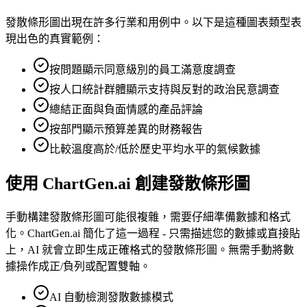
發散條形圖出現在許多行業和用例中。以下是這種圖表類型表
現出色的真實範例：
按問題顯示同意級別的員工滿意度調查
按人口統計群體顯示支持與反對的政治民意調查
總結正面與負面情感的產品評論
按部門顯示預算差異的財務報告
比較溫度高於/低於歷史平均水平的氣候數據
使用 ChartGen.ai 創建發散條形圖
手動構建發散條形圖可能很複雜，需要仔細準備數據和格式
化。ChartGen.ai 簡化了這一過程 - 只需描述您的數據或直接貼
上，AI 就會立即生成正確格式的發散條形圖。無需手動將數
據操作成正/負列或配置雙軸。
AI 自動檢測發散數據模式