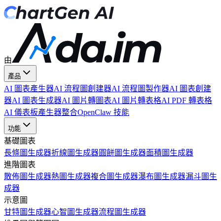
由
產品
AI 圖表產生器
AI 流程圖創建器
AI 流程圖製作器
AI 圖表創建
器
AI 圖表生成器
AI 圖片轉圖表
AI 圖片轉表格
AI PDF 轉表格
AI 儀表板產生器
整合
OpenClaw 技能
功能
基礎圖表
長條圖生成器
折線圖生成器
圓餅圖生成器
面積圖生成器
進階圖表
散佈圖生成器
熱圖生成器
複合圖生成器
瀑布圖生成器
漏斗圖生
成器
示意圖
甘特圖生成器
心智圖生成器
流程圖生成器