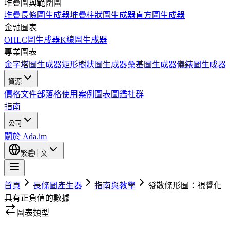
堆疊圖與範圍圖
堆疊長條圖生成器
堆疊柱狀圖生成器
直方圖生成器
金融圖表
OHLC圖生成器
K線圖生成器
專業圖表
金字塔圖生成器
矩形樹狀圖生成器
桑基圖生成器
儀錶圖生成器
資源
價格
文件
部落格
使用案例
圖表圖鑑
社群
指南
公司
關於 Ada.im
繁體中文
首頁
長條圖產生器
指南與教學
發散條形圖：視覺化
具有正負值的數據
圖表類型