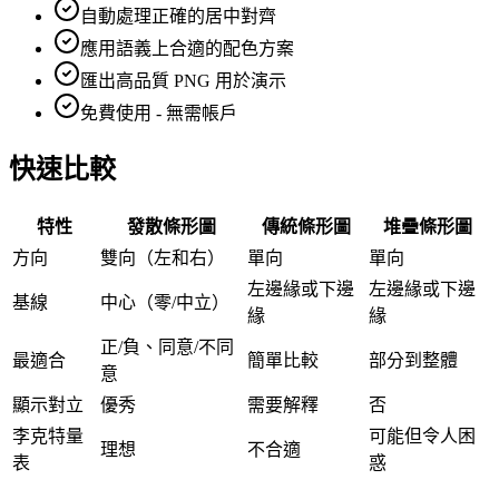
自動處理正確的居中對齊
應用語義上合適的配色方案
匯出高品質 PNG 用於演示
免費使用 - 無需帳戶
快速比較
特性
發散條形圖
傳統條形圖
堆疊條形圖
方向
雙向（左和右）
單向
單向
左邊緣或下邊
左邊緣或下邊
基線
中心（零/中立）
緣
緣
正/負、同意/不同
最適合
簡單比較
部分到整體
意
顯示對立
優秀
需要解釋
否
李克特量
可能但令人困
理想
不合適
表
惑