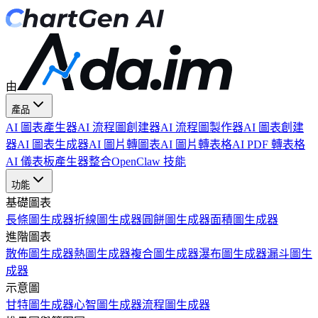
由
產品
AI 圖表產生器
AI 流程圖創建器
AI 流程圖製作器
AI 圖表創建
器
AI 圖表生成器
AI 圖片轉圖表
AI 圖片轉表格
AI PDF 轉表格
AI 儀表板產生器
整合
OpenClaw 技能
功能
基礎圖表
長條圖生成器
折線圖生成器
圓餅圖生成器
面積圖生成器
進階圖表
散佈圖生成器
熱圖生成器
複合圖生成器
瀑布圖生成器
漏斗圖生
成器
示意圖
甘特圖生成器
心智圖生成器
流程圖生成器