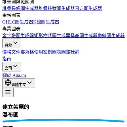
堆疊圖與範圍圖
堆疊長條圖生成器
堆疊柱狀圖生成器
直方圖生成器
金融圖表
OHLC圖生成器
K線圖生成器
專業圖表
金字塔圖生成器
矩形樹狀圖生成器
桑基圖生成器
儀錶圖生成器
資源
價格
文件
部落格
使用案例
圖表圖鑑
社群
指南
公司
關於 Ada.im
繁體中文
建立美麗的
瀑布圖