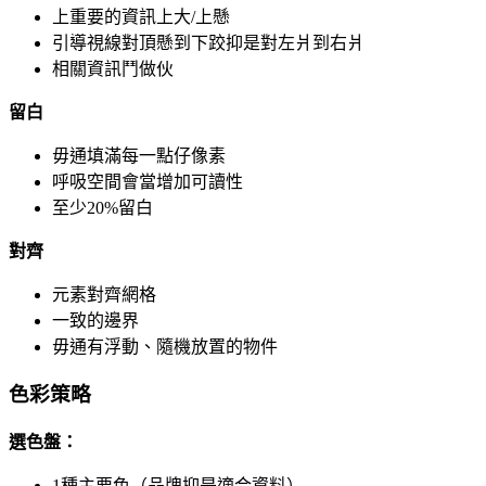
上重要的資訊上大/上懸
引導視線對頂懸到下跤抑是對左爿到右爿
相關資訊鬥做伙
留白
毋通填滿每一點仔像素
呼吸空間會當增加可讀性
至少20%留白
對齊
元素對齊網格
一致的邊界
毋通有浮動、隨機放置的物件
色彩策略
選色盤：
1種主要色（品牌抑是適合資料）