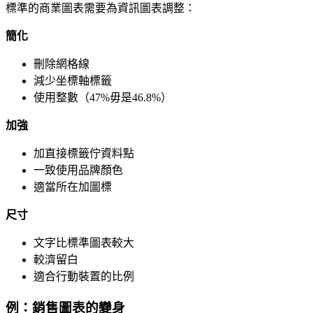
標準的商業圖表需要為資訊圖表調整：
簡化
刪除網格線
減少坐標軸標籤
使用整數（47%毋是46.8%）
加強
加直接標籤佇資料點
一致使用品牌顏色
適當所在加圖標
尺寸
文字比標準圖表較大
較濟留白
適合行動裝置的比例
例：銷售圖表的變身