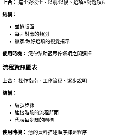
上合：
這个對彼个、以前/以後、選項A對選項B
結構：
並排版面
每爿對應的類別
贏家/較好選項的視覺指示
使用時機：
恁佇幫助觀眾佇選項之間選擇
流程資訊圖表
上合：
操作指南、工作流程、逐步說明
結構：
編號步驟
連接階段的流程箭頭
代表每步驟的圖標
使用時機：
恁的資料描述順序抑是程序