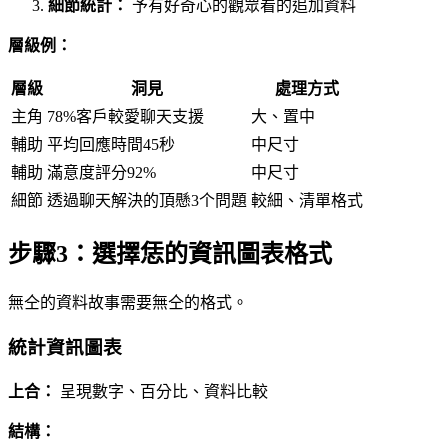
細節統計：
予有好奇心的觀眾看的追加資料
層級例：
層級
洞見
處理方式
主角
78%客戶較愛聊天支援
大、置中
輔助
平均回應時間45秒
中尺寸
輔助
滿意度評分92%
中尺寸
細節
透過聊天解決的頂懸3个問題
較細、清單格式
步驟3：選擇恁的資訊圖表格式
無仝的資料故事需要無仝的格式。
統計資訊圖表
上合：
呈現數字、百分比、資料比較
結構：