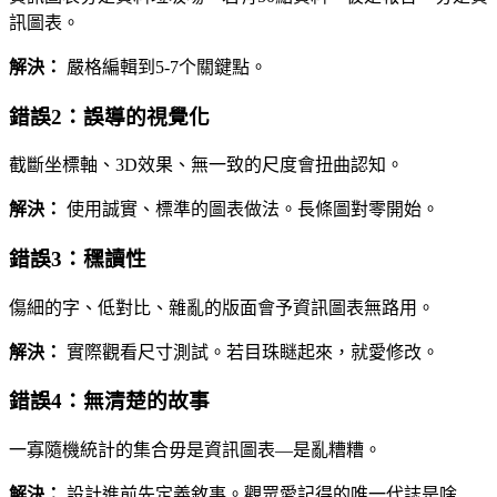
訊圖表。
解決：
嚴格編輯到5-7个關鍵點。
錯誤2：誤導的視覺化
截斷坐標軸、3D效果、無一致的尺度會扭曲認知。
解決：
使用誠實、標準的圖表做法。長條圖對零開始。
錯誤3：䆀讀性
傷細的字、低對比、雜亂的版面會予資訊圖表無路用。
解決：
實際觀看尺寸測試。若目珠瞇起來，就愛修改。
錯誤4：無清楚的故事
一寡隨機統計的集合毋是資訊圖表—是亂糟糟。
解決：
設計進前先定義敘事。觀眾愛記得的唯一代誌是啥