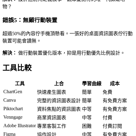
物？
錯誤5：無顧行動裝置
超過50%的內容佇手機頂懸看。一張好的桌面資訊圖表佇行動
裝置可能會讀無。
解決：
做行動裝置優化版本，抑是用行動優先比例設計。
工具比較
工具
上合
學習曲線
成本
ChartGen
快速產生圖表
簡單
免費
Canva
完整的資訊圖表設計
簡單
有免費方案
Piktochart
資料焦點的資訊圖表
中等
有免費方案
Venngage
商業資訊圖表
中等
付費
Adobe Illustrator
專業客製工作
困難
付費訂閱
Figma
協作設計
中等
有免費方案