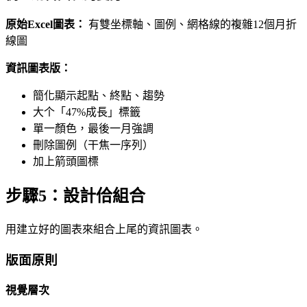
原始Excel圖表：
有雙坐標軸、圖例、網格線的複雜12個月折
線圖
資訊圖表版：
簡化顯示起點、終點、趨勢
大个「47%成長」標籤
單一顏色，最後一月強調
刪除圖例（干焦一序列）
加上箭頭圖標
步驟5：設計佮組合
用建立好的圖表來組合上尾的資訊圖表。
版面原則
視覺層次