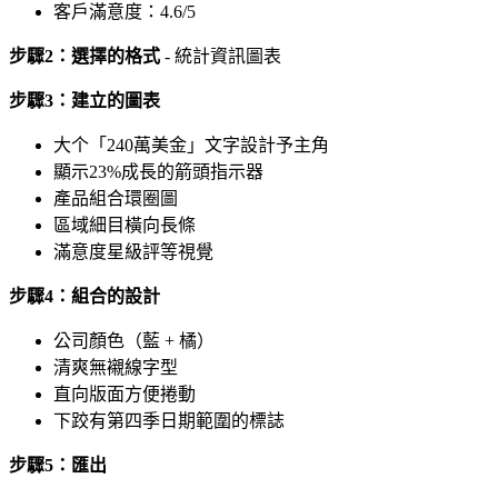
客戶滿意度：4.6/5
步驟2：選擇的格式
- 統計資訊圖表
步驟3：建立的圖表
大个「240萬美金」文字設計予主角
顯示23%成長的箭頭指示器
產品組合環圈圖
區域細目橫向長條
滿意度星級評等視覺
步驟4：組合的設計
公司顏色（藍 + 橘）
清爽無襯線字型
直向版面方便捲動
下跤有第四季日期範圍的標誌
步驟5：匯出