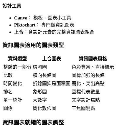
設計工具
Canva：
模板 + 圖表小工具
Piktochart：
專門做資訊圖表
上合：含設計元素的完整資訊圖表組合
資訊圖表適用的圖表類型
資料類型
上合圖表
資訊圖表風格
整體的一部分
環圈圖
色彩豐富、直接標示
比較
橫向長條圖
圖標加強的長條
時間變化
折線圖抑是面積圖
簡化、突出高點
排名
象形圖
圖標代表數量
單一統計
大數字
文字設計焦點
關係
簡化散佈圖
干焦關鍵點
資訊圖表就緒的圖表調整