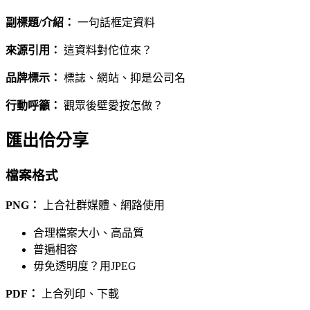
副標題/介紹：
一句話框定資料
來源引用：
這資料對佗位來？
品牌標示：
標誌、網站、抑是公司名
行動呼籲：
觀眾後壁愛按怎做？
匯出佮分享
檔案格式
PNG：
上合社群媒體、網路使用
合理檔案大小、高品質
普遍相容
毋免透明度？用JPEG
PDF：
上合列印、下載