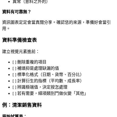
異常（意料之外的）
資料有可靠無？
資訊圖表定定會當真闊分享。確認恁的來源，準備好會當引
用。
資料準備檢查表
建立視覺元素進前：
[ ] 刪除重複的項目
[ ] 補填抑是處理缺漏的值
[ ] 標準化格式（日期、貨幣、百分比）
[ ] 計算衍生的指標（平均數、成長率）
[ ] 辨識極端值，決定按怎處理
[ ] 若有需要，細項類別鬥做伙變「其他」
例：清潔銷售資料
原始試算表：