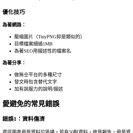
優化技巧
為著網路：
壓縮圖片（TinyPNG抑是類似的）
目標檔案細過1MB
為著SEO用描述性的檔案名
為著分享：
做無仝平台的多種尺寸
發文時包含替代文字
加有說服力的說明/描述
愛避免的常見錯誤
錯誤1：資料傷濟
資訊圖表毋是資料垃圾場。若有50點資料，彼是報告，毋是資