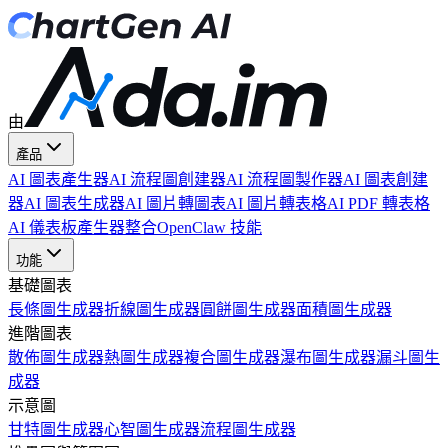
由
產品
AI 圖表產生器
AI 流程圖創建器
AI 流程圖製作器
AI 圖表創建
器
AI 圖表生成器
AI 圖片轉圖表
AI 圖片轉表格
AI PDF 轉表格
AI 儀表板產生器
整合
OpenClaw 技能
功能
基礎圖表
長條圖生成器
折線圖生成器
圓餅圖生成器
面積圖生成器
進階圖表
散佈圖生成器
熱圖生成器
複合圖生成器
瀑布圖生成器
漏斗圖生
成器
示意圖
甘特圖生成器
心智圖生成器
流程圖生成器