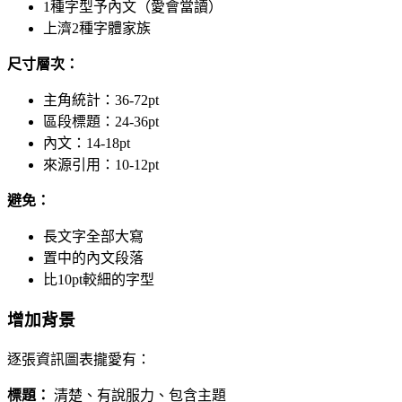
1種字型予內文（愛會當讀）
上濟2種字體家族
尺寸層次：
主角統計：36-72pt
區段標題：24-36pt
內文：14-18pt
來源引用：10-12pt
避免：
長文字全部大寫
置中的內文段落
比10pt較細的字型
增加背景
逐張資訊圖表攏愛有：
標題：
清楚、有說服力、包含主題