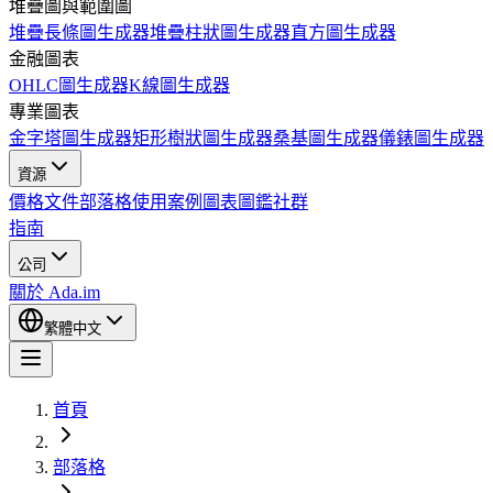
堆疊圖與範圍圖
堆疊長條圖生成器
堆疊柱狀圖生成器
直方圖生成器
金融圖表
OHLC圖生成器
K線圖生成器
專業圖表
金字塔圖生成器
矩形樹狀圖生成器
桑基圖生成器
儀錶圖生成器
資源
價格
文件
部落格
使用案例
圖表圖鑑
社群
指南
公司
關於 Ada.im
繁體中文
首頁
部落格