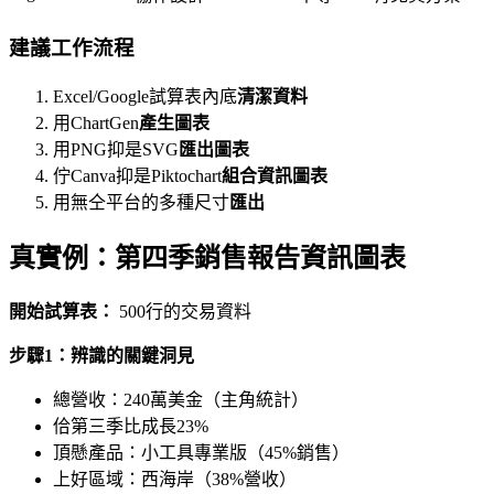
建議工作流程
Excel/Google試算表內底
清潔資料
用ChartGen
產生圖表
用PNG抑是SVG
匯出圖表
佇Canva抑是Piktochart
組合資訊圖表
用無仝平台的多種尺寸
匯出
真實例：第四季銷售報告資訊圖表
開始試算表：
500行的交易資料
步驟1：辨識的關鍵洞見
總營收：240萬美金（主角統計）
佮第三季比成長23%
頂懸產品：小工具專業版（45%銷售）
上好區域：西海岸（38%營收）