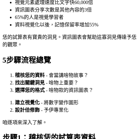
視覺元素處理速度比文字快60,000倍
資訊圖表分享次數是其他內容的3倍
65%的人是視覺學習者
資料視覺化以後，記憶保留率增加55%
恁的試算表有寶貴的洞見。資訊圖表會幫助這寡洞見傳達予恁
的觀眾。
5步驟流程總覽
稽核恁的資料
- 會當講啥物故事？
找出關鍵洞見
- 啥物上重要？
選擇恁的格式
- 啥物款的資訊圖表？
建立視覺化
- 將數字變作圖形
設計佮修飾
- 予伊專業化
咱逐項來深入了解。
步驟1：稽核恁的試算表資料