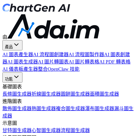
由
產品
AI 圖表產生器
AI 流程圖創建器
AI 流程圖製作器
AI 圖表創建
器
AI 圖表生成器
AI 圖片轉圖表
AI 圖片轉表格
AI PDF 轉表格
AI 儀表板產生器
整合
OpenClaw 技能
功能
基礎圖表
長條圖生成器
折線圖生成器
圓餅圖生成器
面積圖生成器
進階圖表
散佈圖生成器
熱圖生成器
複合圖生成器
瀑布圖生成器
漏斗圖生
成器
示意圖
甘特圖生成器
心智圖生成器
流程圖生成器