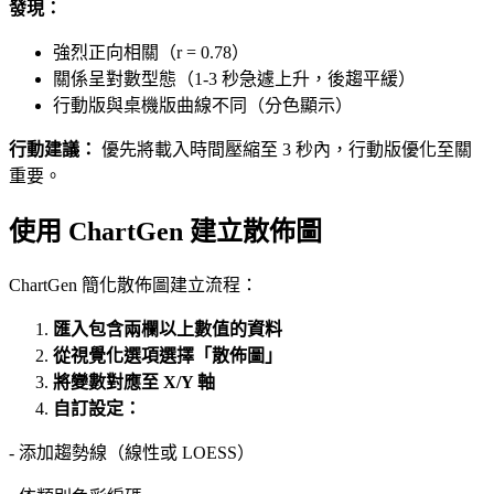
發現：
強烈正向相關（r = 0.78）
關係呈對數型態（1-3 秒急遽上升，後趨平緩）
行動版與桌機版曲線不同（分色顯示）
行動建議：
優先將載入時間壓縮至 3 秒內，行動版優化至關
重要。
使用 ChartGen 建立散佈圖
ChartGen 簡化散佈圖建立流程：
匯入包含兩欄以上數值的資料
從視覺化選項選擇「散佈圖」
將變數對應至 X/Y 軸
自訂設定：
- 添加趨勢線（線性或 LOESS）