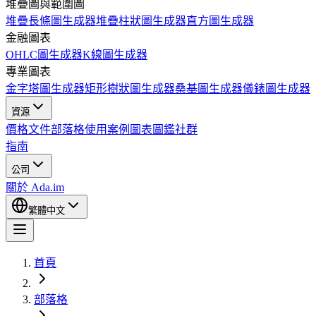
堆疊圖與範圍圖
堆疊長條圖生成器
堆疊柱狀圖生成器
直方圖生成器
金融圖表
OHLC圖生成器
K線圖生成器
專業圖表
金字塔圖生成器
矩形樹狀圖生成器
桑基圖生成器
儀錶圖生成器
資源
價格
文件
部落格
使用案例
圖表圖鑑
社群
指南
公司
關於 Ada.im
繁體中文
首頁
部落格