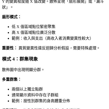
Y 的變異程度隨 X 值改變。散佈呈現「扇形展開」或「漏斗
狀」。
扇形模式：
低 X 值區域點位緊密聚集
高 X 值區域點位廣泛分散
範例：收入與支出（高收入者消費變異性較大）
重要性：
異質變異性違反迴歸分析假設，需要特殊處理。
模式 4：群集現象
散佈圖中出現明顯分群。
多重群集：
兩個以上獨立點群
通常顯示資料中存在子群組
範例：按性別群集的身高體重分佈