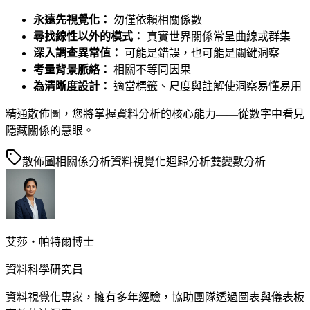
永遠先視覺化：
勿僅依賴相關係數
尋找線性以外的模式：
真實世界關係常呈曲線或群集
深入調查異常值：
可能是錯誤，也可能是關鍵洞察
考量背景脈絡：
相關不等同因果
為清晰度設計：
適當標籤、尺度與註解使洞察易懂易用
精通散佈圖，您將掌握資料分析的核心能力——從數字中看見
隱藏關係的慧眼。
散佈圖
相關係分析
資料視覺化
迴歸分析
雙變數分析
艾莎・帕特爾博士
資料科學研究員
資料視覺化專家，擁有多年經驗，協助團隊透過圖表與儀表板