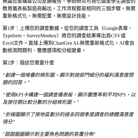
無論您是構建公司反饋報告、學術研究可視化還是學生調查的
教育儀表板製造商輸出，工作流程都是相同的三個步驟。無需
重新格式化，無需配置，無需設計技能。
第1步：上傳您的調查數據。從您的調查工具（Google表單、
Typeform、SurveyMonkey）將您的調查結果導出爲CSV或
Excel文件。直接上傳到ChartGen AI-無需重新格式化。AI會自
動檢測問題列、響應選項和分組變量。
第2步：描述您需要什麼
“創建一個堆疊的條形圖，顯示對按部門細分的福利滿意度問
題的回答。”
“使用KPI卡構建一個調查儀表板，顯示響應率和平均NPS，以
及按任期比較分數的分組條形圖。”
“折線圖顯示了按地區劃分的過去四個季度調查的總體滿意度
得分”
"甜甜圈圖顯示對主要角色問題的答覆分佈"