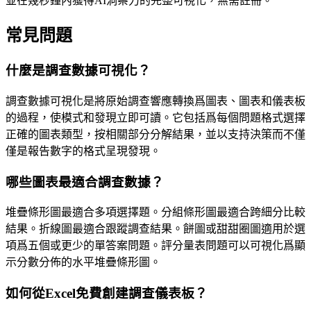
並在幾秒鐘內獲得AI洞察力的完整可視化，無需註冊。
常見問題
什麼是調查數據可視化？
調查數據可視化是將原始調查響應轉換爲圖表、圖表和儀表板
的過程，使模式和發現立即可讀。它包括爲每個問題格式選擇
正確的圖表類型，按相關部分分解結果，並以支持決策而不僅
僅是報告數字的格式呈現發現。
哪些圖表最適合調查數據？
堆疊條形圖最適合多項選擇題。分組條形圖最適合跨細分比較
結果。折線圖最適合跟蹤調查結果。餅圖或甜甜圈圖適用於選
項爲五個或更少的單答案問題。評分量表問題可以可視化爲顯
示分數分佈的水平堆疊條形圖。
如何從Excel免費創建調查儀表板？