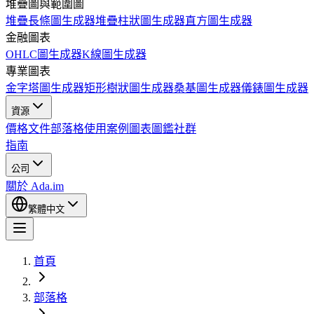
堆疊圖與範圍圖
堆疊長條圖生成器
堆疊柱狀圖生成器
直方圖生成器
金融圖表
OHLC圖生成器
K線圖生成器
專業圖表
金字塔圖生成器
矩形樹狀圖生成器
桑基圖生成器
儀錶圖生成器
資源
價格
文件
部落格
使用案例
圖表圖鑑
社群
指南
公司
關於 Ada.im
繁體中文
首頁
部落格