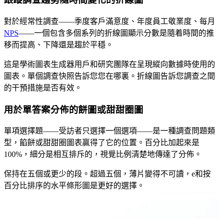
對於經常性調查——季度客戶滿意度、年度員工敬業度、每月
NPS
——一個包含多個系列的折線圖顯示分數是隨着時間的推
移而提高、下降還是趨於平穩。
這是學術圖表生成器用戶和研究團隊在呈現縱向數據時使用的
圖表。單個調查快照告訴您您在哪裏。折線圖告訴您調查之間
的干預措施是否有效。
用於單答案分佈的餅圖或甜甜圈圖
單項選擇題——受訪者只選擇一個選項——是一種調查問題類
型，餡餅或甜甜圈圖表贏得了它的位置。百分比加起來是
100%，細分是相互排斥的，視覺比例清楚地傳達了分佈。
保持在五個或更少的段。超過五個，薄片變得不可讀，e和按
百分比排序的水平條形圖是更好的選擇。