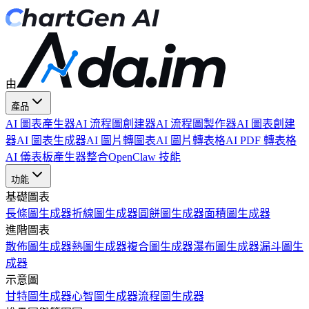
由
產品
AI 圖表產生器
AI 流程圖創建器
AI 流程圖製作器
AI 圖表創建
器
AI 圖表生成器
AI 圖片轉圖表
AI 圖片轉表格
AI PDF 轉表格
AI 儀表板產生器
整合
OpenClaw 技能
功能
基礎圖表
長條圖生成器
折線圖生成器
圓餅圖生成器
面積圖生成器
進階圖表
散佈圖生成器
熱圖生成器
複合圖生成器
瀑布圖生成器
漏斗圖生
成器
示意圖
甘特圖生成器
心智圖生成器
流程圖生成器