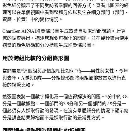
彩色細分顯示了不同受訪者羣體的回答方式。查看此圖表的經
理可以在單個視圖中看到整體分佈以及它在細分部門（部門、
資歷、位置）中的變化情況。
ChartGen AI的AI堆疊條形圖生成器會自動處理此問題。上傳
您的調查導出，描述您想要可視化的問題，並在幾秒鐘內使用
適當的顏色編碼和分段標籤生成堆疊條形圖。
用於跨組比較的分組條形圖
當問題是“這個組與那個組相比如何”時——男性與女性，今年
與去年，A隊與B隊——分組條形圖將兩組並排放置以進行直
接的視覺比較。
這張圖表將一個數字轉化爲一個值得解決的問題。5分中的3.8
分是一個數據點。一個部門的3.8分和另一個部門的2.9分是一
個必須有人採取行動的發現。在沒有羣體細分的情況下顯示總
分是調查結果歸檔而不是採取行動的最常見方式。
跟蹤調查趨勢隨時間變化的折線圖