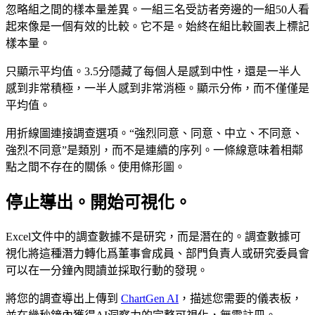
忽略組之間的樣本量差異。一組三名受訪者旁邊的一組50人看
起來像是一個有效的比較。它不是。始終在組比較圖表上標記
樣本量。
只顯示平均值。3.5分隱藏了每個人是感到中性，還是一半人
感到非常積極，一半人感到非常消極。顯示分佈，而不僅僅是
平均值。
用折線圖連接調查選項。“強烈同意、同意、中立、不同意、
強烈不同意”是類別，而不是連續的序列。一條線意味着相鄰
點之間不存在的關係。使用條形圖。
停止導出。開始可視化。
Excel文件中的調查數據不是研究，而是潛在的。調查數據可
視化將這種潛力轉化爲董事會成員、部門負責人或研究委員會
可以在一分鐘內閱讀並採取行動的發現。
將您的調查導出上傳到
ChartGen AI
，描述您需要的儀表板，