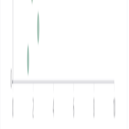
Produit
Générateur de Graphiques IA
Créateur de Diagrammes IA
Générateur de Diagrammes IA
Créateur de Graphiques IA
Générateur de Graphiques IA
IA Image vers Graphique
IA Image vers Tableau
IA PDF vers Tableau
Générateur de Tableaux de Bord IA
Intégrations
Compétence OpenClaw
Fonctionnalités
Graphiques de base