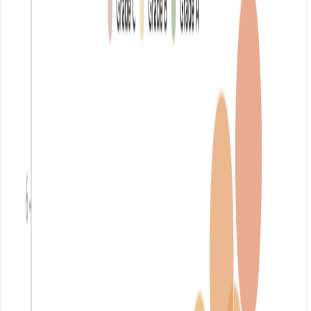
/
Modèles de cas d'utilisation
/
Study Hours vs Practice Sessions (Score-Based)
Retour aux cas d'utilisation
CREATE_CHART
Study Hours vs Practice Sessions (Score-
Based)
Utiliser le modèle
Description
See the link between study time, practice frequency, and exam
scores to spot effective learning patterns.
Input Settings
Action:
chart
Deep Think:
false
Web Search:
False