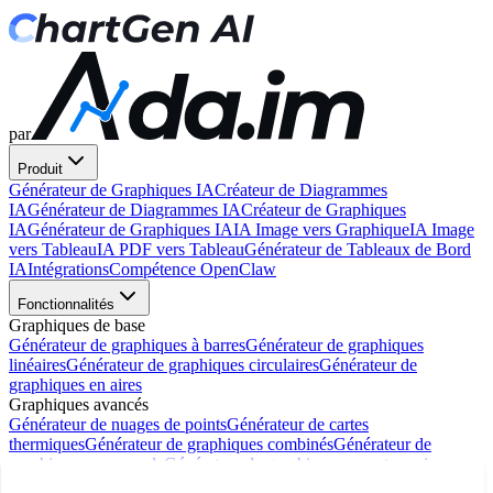
par
Produit
Générateur de Graphiques IA
Créateur de Diagrammes
IA
Générateur de Diagrammes IA
Créateur de Graphiques
IA
Générateur de Graphiques IA
IA Image vers Graphique
IA Image
vers Tableau
IA PDF vers Tableau
Générateur de Tableaux de Bord
IA
Intégrations
Compétence OpenClaw
Fonctionnalités
Graphiques de base
Générateur de graphiques à barres
Générateur de graphiques
linéaires
Générateur de graphiques circulaires
Générateur de
graphiques en aires
Graphiques avancés
Générateur de nuages de points
Générateur de cartes
thermiques
Générateur de graphiques combinés
Générateur de
graphiques en cascade
Générateur de graphiques en entonnoir
Diagrammes