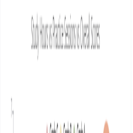
Générateur de diagrammes de Gantt
Générateur de cartes
mentales
Générateur d'organigrammes
Graphiques à barres empilées et de plage
Générateur de graphiques à barres empilées
Générateur de
graphiques à colonnes empilées
Générateur d'histogrammes
Graphiques financiers
Générateur de graphiques OHLC
Générateur de graphiques en
chandeliers
Graphiques spécialisés
Générateur de graphiques pyramidaux
Générateur de
treemaps
Générateur de diagrammes de Sankey
Générateur de
graphiques de jauge
Ressources
Prix
Documentation
Blog
Cas d'utilisation
Atlas des
Graphiques
Communauté
Guide
Entreprise
À Propos d'Ada.im
Français
Accueil