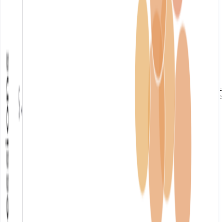
Recommended Prompt
Copy
Create a bubble chart for student data.

X-axis: Total Study Hours

Y-axis: Number of Practice Sessions

Bubble size: Overall Scores (larger = higher score)

Bubble color: Grade (A=soft sage green, B=pale gold, C=
The goal is to visualize how time/practice relate to sc
Sample Datasets
Student_Grades.csv
628 B
Créez de beaux graphiques et tableaux de bord instantanément avec