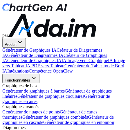
par
Produit
Générateur de Graphiques IA
Créateur de Diagrammes
IA
Générateur de Diagrammes IA
Créateur de Graphiques
IA
Générateur de Graphiques IA
IA Image vers Graphique
IA Image
vers Tableau
IA PDF vers Tableau
Générateur de Tableaux de Bord
IA
Intégrations
Compétence OpenClaw
Fonctionnalités
Graphiques de base
Générateur de graphiques à barres
Générateur de graphiques
linéaires
Générateur de graphiques circulaires
Générateur de
graphiques en aires
Graphiques avancés
Générateur de nuages de points
Générateur de cartes
thermiques
Générateur de graphiques combinés
Générateur de
graphiques en cascade
Générateur de graphiques en entonnoir
Diagrammes