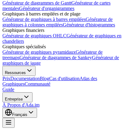
Générateur de diagrammes de Gantt
Générateur de cartes
mentales
Générateur d'organigrammes
Graphiques à barres empilées et de plage
Générateur de graphiques à barres empilées
Générateur de
graphiques à colonnes empilées
Générateur d'histogrammes
Graphiques financiers
Générateur de graphiques OHLC
Générateur de graphiques en
chandeliers
Graphiques spécialisés
Générateur de graphiques pyramidaux
Générateur de
treemaps
Générateur de diagrammes de Sankey
Générateur de
graphiques de jauge
Ressources
Prix
Documentation
Blog
Cas d'utilisation
Atlas des
Graphiques
Communauté
Guide
Entreprise
À Propos d'Ada.im
Français