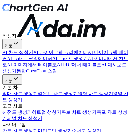
작성자
제품
AI 차트 생성기
AI 다이어그램 크리에이터
AI 다이어그램 메이
커
AI 그래프 크리에이터
AI 그래프 생성기
AI 이미지에서 차트
로
AI 이미지에서 테이블로
AI PDF에서 테이블로
AI 대시보드
생성기
통합
OpenClaw 스킬
기능
기본 차트
막대 차트 생성기
꺾은선 차트 생성기
원형 차트 생성기
영역 차
트 생성기
고급 차트
산점도 생성기
히트맵 생성기
콤보 차트 생성기
폭포 차트 생성
기
퍼널 차트 생성기
다이어그램
간트 차트 생성기
마인드맵 생성기
순서도 생성기