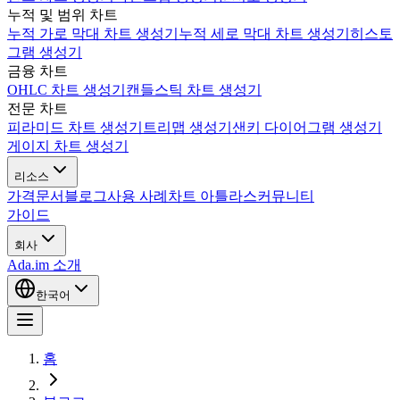
누적 및 범위 차트
누적 가로 막대 차트 생성기
누적 세로 막대 차트 생성기
히스토
그램 생성기
금융 차트
OHLC 차트 생성기
캔들스틱 차트 생성기
전문 차트
피라미드 차트 생성기
트리맵 생성기
샌키 다이어그램 생성기
게이지 차트 생성기
리소스
가격
문서
블로그
사용 사례
차트 아틀라스
커뮤니티
가이드
회사
Ada.im 소개
한국어
홈