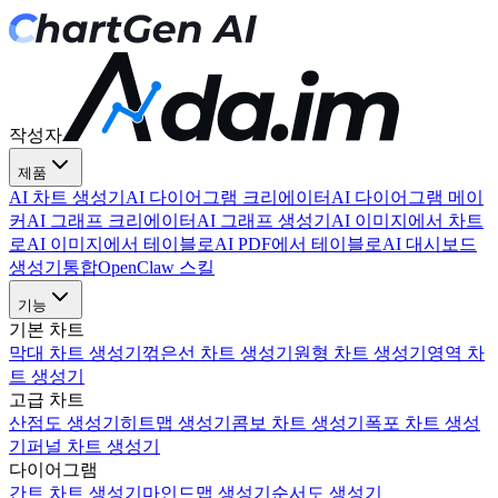
작성자
제품
AI 차트 생성기
AI 다이어그램 크리에이터
AI 다이어그램 메이
커
AI 그래프 크리에이터
AI 그래프 생성기
AI 이미지에서 차트
로
AI 이미지에서 테이블로
AI PDF에서 테이블로
AI 대시보드
생성기
통합
OpenClaw 스킬
기능
기본 차트
막대 차트 생성기
꺾은선 차트 생성기
원형 차트 생성기
영역 차
트 생성기
고급 차트
산점도 생성기
히트맵 생성기
콤보 차트 생성기
폭포 차트 생성
기
퍼널 차트 생성기
다이어그램
간트 차트 생성기
마인드맵 생성기
순서도 생성기