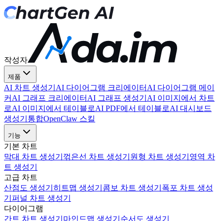
작성자
제품
AI 차트 생성기
AI 다이어그램 크리에이터
AI 다이어그램 메이
커
AI 그래프 크리에이터
AI 그래프 생성기
AI 이미지에서 차트
로
AI 이미지에서 테이블로
AI PDF에서 테이블로
AI 대시보드
생성기
통합
OpenClaw 스킬
기능
기본 차트
막대 차트 생성기
꺾은선 차트 생성기
원형 차트 생성기
영역 차
트 생성기
고급 차트
산점도 생성기
히트맵 생성기
콤보 차트 생성기
폭포 차트 생성
기
퍼널 차트 생성기
다이어그램
간트 차트 생성기
마인드맵 생성기
순서도 생성기