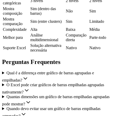
3 níveis
2 níveis
2 níveis
categóricas
Mostra
Sim (dentro das
Não
Sim
composição
barras)
Mostra
Sim (entre clusters)
Sim
Limitado
comparação
Complexidade
Alta
Baixa
Média
Análise
Comparação
Melhor para
Parte-todo
multidimensional
direta
Solução alternativa
Suporte Excel
Nativo
Nativo
necessária
Perguntas Frequentes
Qual é a diferença entre gráfico de barras agrupadas e
empilhadas?
O Excel pode criar gráficos de barras empilhadas agrupadas
nativamente?
Quantas dimensões um gráfico de barras empilhadas agrupadas
pode mostrar?
Quando devo evitar usar um gráfico de barras empilhadas
agrupadas?