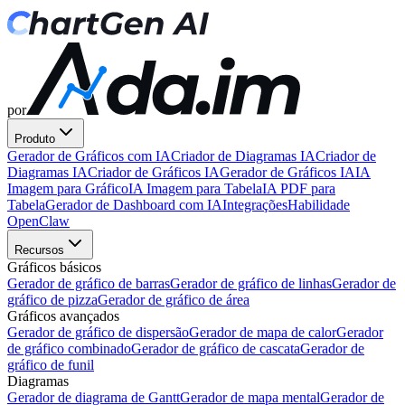
por
Produto
Gerador de Gráficos com IA
Criador de Diagramas IA
Criador de
Diagramas IA
Criador de Gráficos IA
Gerador de Gráficos IA
IA
Imagem para Gráfico
IA Imagem para Tabela
IA PDF para
Tabela
Gerador de Dashboard com IA
Integrações
Habilidade
OpenClaw
Recursos
Gráficos básicos
Gerador de gráfico de barras
Gerador de gráfico de linhas
Gerador de
gráfico de pizza
Gerador de gráfico de área
Gráficos avançados
Gerador de gráfico de dispersão
Gerador de mapa de calor
Gerador
de gráfico combinado
Gerador de gráfico de cascata
Gerador de
gráfico de funil
Diagramas
Gerador de diagrama de Gantt
Gerador de mapa mental
Gerador de