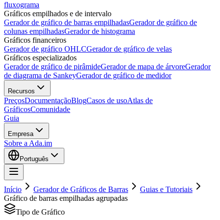
fluxograma
Gráficos empilhados e de intervalo
Gerador de gráfico de barras empilhadas
Gerador de gráfico de
colunas empilhadas
Gerador de histograma
Gráficos financeiros
Gerador de gráfico OHLC
Gerador de gráfico de velas
Gráficos especializados
Gerador de gráfico de pirâmide
Gerador de mapa de árvore
Gerador
de diagrama de Sankey
Gerador de gráfico de medidor
Recursos
Preços
Documentação
Blog
Casos de uso
Atlas de
Gráficos
Comunidade
Guia
Empresa
Sobre a Ada.im
Português
Início
Gerador de Gráficos de Barras
Guias e Tutoriais
Gráfico de barras empilhadas agrupadas
Tipo de Gráfico