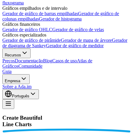
fluxograma
Gráficos empilhados e de intervalo
Gerador de gráfico de barras empilhadas
Gerador de gráfico de
colunas empilhadas
Gerador de histograma
Gráficos financeiros
Gerador de gráfico OHLC
Gerador de gráfico de velas
Gráficos especializados
Gerador de gráfico de pirâmide
Gerador de mapa de árvore
Gerador
de diagrama de Sankey
Gerador de gráfico de medidor
Recursos
Preços
Documentação
Blog
Casos de uso
Atlas de
Gráficos
Comunidade
Guia
Empresa
Sobre a Ada.im
Português
Create Beautiful
Line Charts