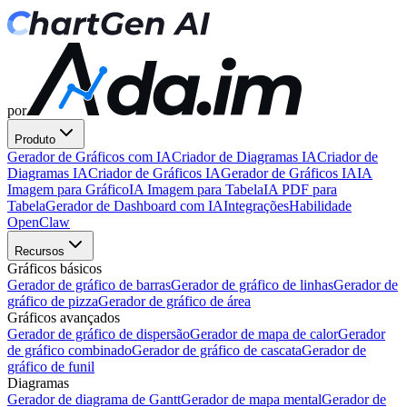
por
Produto
Gerador de Gráficos com IA
Criador de Diagramas IA
Criador de
Diagramas IA
Criador de Gráficos IA
Gerador de Gráficos IA
IA
Imagem para Gráfico
IA Imagem para Tabela
IA PDF para
Tabela
Gerador de Dashboard com IA
Integrações
Habilidade
OpenClaw
Recursos
Gráficos básicos
Gerador de gráfico de barras
Gerador de gráfico de linhas
Gerador de
gráfico de pizza
Gerador de gráfico de área
Gráficos avançados
Gerador de gráfico de dispersão
Gerador de mapa de calor
Gerador
de gráfico combinado
Gerador de gráfico de cascata
Gerador de
gráfico de funil
Diagramas
Gerador de diagrama de Gantt
Gerador de mapa mental
Gerador de