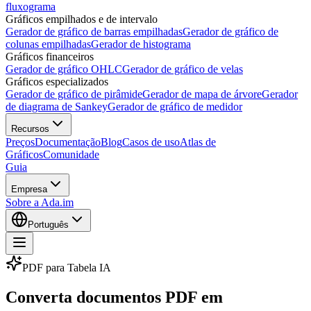
fluxograma
Gráficos empilhados e de intervalo
Gerador de gráfico de barras empilhadas
Gerador de gráfico de
colunas empilhadas
Gerador de histograma
Gráficos financeiros
Gerador de gráfico OHLC
Gerador de gráfico de velas
Gráficos especializados
Gerador de gráfico de pirâmide
Gerador de mapa de árvore
Gerador
de diagrama de Sankey
Gerador de gráfico de medidor
Recursos
Preços
Documentação
Blog
Casos de uso
Atlas de
Gráficos
Comunidade
Guia
Empresa
Sobre a Ada.im
Português
PDF para Tabela IA
Converta documentos PDF em