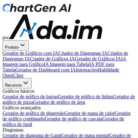
por
Produto
Gerador de Gráficos com IA
Criador de Diagramas IA
Criador de
Diagramas IA
Criador de Gráficos IA
Gerador de Gráficos IA
IA
Imagem para Gráfico
IA Imagem para Tabela
IA PDF para
Tabela
Gerador de Dashboard com IA
Integrações
Habilidade
OpenClaw
Recursos
Gráficos básicos
Gerador de gráfico de barras
Gerador de gráfico de linhas
Gerador de
gráfico de pizza
Gerador de gráfico de área
Gráficos avançados
Gerador de gráfico de dispersão
Gerador de mapa de calor
Gerador
de gráfico combinado
Gerador de gráfico de cascata
Gerador de
gráfico de funil
Diagramas
Gerador de diagrama de Gantt
Gerador de mapa mental
Gerador de