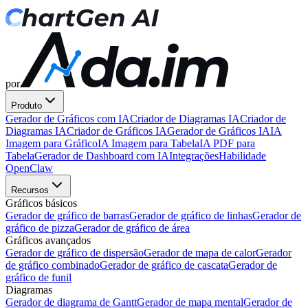
por
Produto
Gerador de Gráficos com IA
Criador de Diagramas IA
Criador de
Diagramas IA
Criador de Gráficos IA
Gerador de Gráficos IA
IA
Imagem para Gráfico
IA Imagem para Tabela
IA PDF para
Tabela
Gerador de Dashboard com IA
Integrações
Habilidade
OpenClaw
Recursos
Gráficos básicos
Gerador de gráfico de barras
Gerador de gráfico de linhas
Gerador de
gráfico de pizza
Gerador de gráfico de área
Gráficos avançados
Gerador de gráfico de dispersão
Gerador de mapa de calor
Gerador
de gráfico combinado
Gerador de gráfico de cascata
Gerador de
gráfico de funil
Diagramas
Gerador de diagrama de Gantt
Gerador de mapa mental
Gerador de