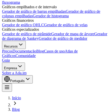
fluxograma
Gráficos empilhados e de intervalo
Gerador de gráfico de barras empilhadas
Gerador de gráfico de
colunas empilhadas
Gerador de histograma
Gráficos financeiros
Gerador de gráfico OHLC
Gerador de gráfico de velas
Gráficos especializados
Gerador de gráfico de pirâmide
Gerador de mapa de árvore
Gerador
de diagrama de Sankey
Gerador de gráfico de medidor
Recursos
Preços
Documentação
Blog
Casos de uso
Atlas de
Gráficos
Comunidade
Guia
Empresa
Sobre a Ada.im
Português
Início
Blog