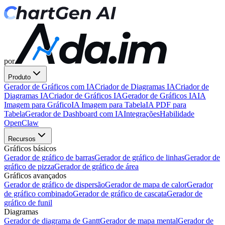
por
Produto
Gerador de Gráficos com IA
Criador de Diagramas IA
Criador de
Diagramas IA
Criador de Gráficos IA
Gerador de Gráficos IA
IA
Imagem para Gráfico
IA Imagem para Tabela
IA PDF para
Tabela
Gerador de Dashboard com IA
Integrações
Habilidade
OpenClaw
Recursos
Gráficos básicos
Gerador de gráfico de barras
Gerador de gráfico de linhas
Gerador de
gráfico de pizza
Gerador de gráfico de área
Gráficos avançados
Gerador de gráfico de dispersão
Gerador de mapa de calor
Gerador
de gráfico combinado
Gerador de gráfico de cascata
Gerador de
gráfico de funil
Diagramas
Gerador de diagrama de Gantt
Gerador de mapa mental
Gerador de