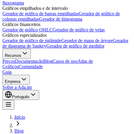
fluxograma
Gráficos empilhados e de intervalo
Gerador de gráfico de barras empilhadas
Gerador de gráfico de
colunas empilhadas
Gerador de histograma
Gráficos financeiros
Gerador de gráfico OHLC
Gerador de gráfico de velas
Gráficos especializados
Gerador de gráfico de pirâmide
Gerador de mapa de árvore
Gerador
de diagrama de Sankey
Gerador de gráfico de medidor
Recursos
Preços
Documentação
Blog
Casos de uso
Atlas de
Gráficos
Comunidade
Guia
Empresa
Sobre a Ada.im
Português
Início
Blog