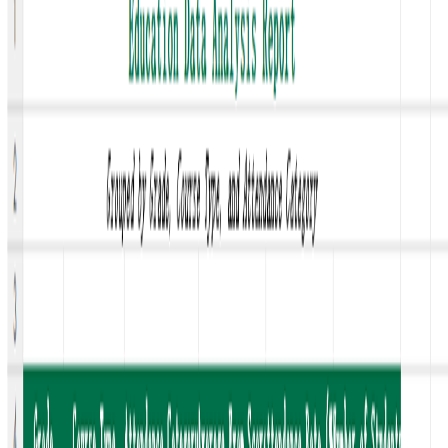
fluxograma
Gráficos empilhados e de intervalo
Gerador de gráfico de barras empilhadas
Gerador de gráfico de
colunas empilhadas
Gerador de histograma
Gráficos financeiros
Gerador de gráfico OHLC
Gerador de gráfico de velas
Gráficos especializados
Gerador de gráfico de pirâmide
Gerador de mapa de árvore
Gerador
de diagrama de Sankey
Gerador de gráfico de medidor
Recursos
Preços
Documentação
Blog
Casos de uso
Atlas de
Gráficos
Comunidade
Guia
Empresa
Sobre a Ada.im
Português
Início
/
Modelos de Casos de Uso
/