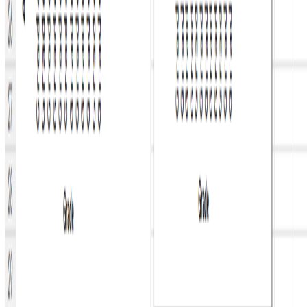
Gráficos avançados
Gerador de gráfico de dispersão
Gerador de mapa de calor
Gerador de gráfico combinado
Gerador de gráfico de cascata
Gerador de gráfico de funil
Diagramas
Gerador de diagrama de Gantt
Gerador de mapa mental
Gerador de fluxograma
Gráficos empilhados e de intervalo
Gerador de gráfico de barras empilhadas
Gerador de gráfico de colunas empilhadas
Gerador de histograma
Gráficos financeiros
Gerador de gráfico OHLC
Gerador de gráfico de velas