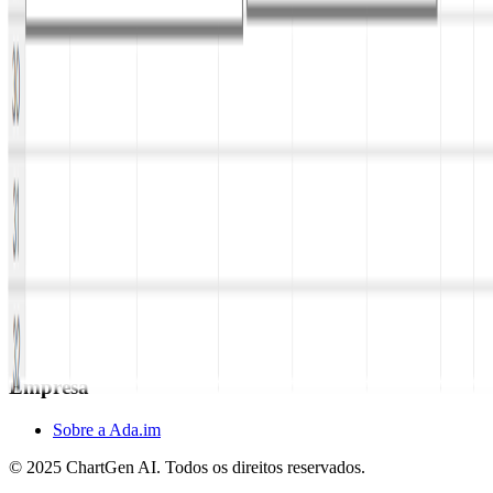
Gráficos especializados
Gerador de gráfico de pirâmide
Gerador de mapa de árvore
Gerador de diagrama de Sankey
Gerador de gráfico de medidor
Recursos
Preços
Casos de uso
Atlas de Gráficos
Documentação
Guia
Blog
Comunidade
Empresa
Sobre a Ada.im
© 2025 ChartGen AI. Todos os direitos reservados.