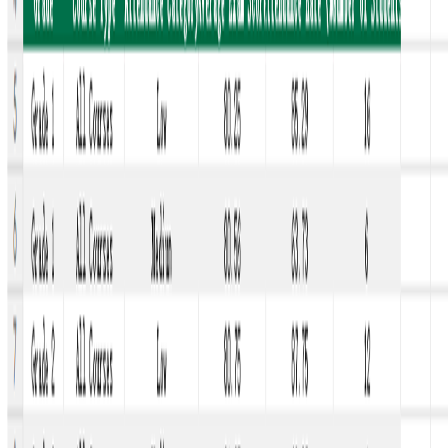
Student Attendance & Exam Score Correlation Data
Extraction
Voltar para Casos de Uso
EXTRACT_DATA
Student Attendance & Exam Score
Correlation Data Extraction
Usar Modelo
Description
Pull structured data by grade, course type, and attendance days to
support table creation.
Input Settings
Action:
extract_data
Deep Think:
false
Web Search:
Enable