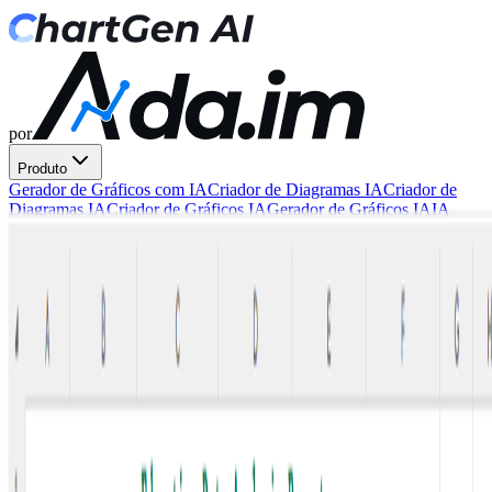
por
Produto
Gerador de Gráficos com IA
Criador de Diagramas IA
Criador de
Diagramas IA
Criador de Gráficos IA
Gerador de Gráficos IA
IA
Imagem para Gráfico
IA Imagem para Tabela
IA PDF para
Tabela
Gerador de Dashboard com IA
Integrações
Habilidade
OpenClaw
Recursos
Gráficos básicos
Gerador de gráfico de barras
Gerador de gráfico de linhas
Gerador de
gráfico de pizza
Gerador de gráfico de área
Gráficos avançados
Gerador de gráfico de dispersão
Gerador de mapa de calor
Gerador
de gráfico combinado
Gerador de gráfico de cascata
Gerador de
gráfico de funil
Diagramas
Gerador de diagrama de Gantt
Gerador de mapa mental
Gerador de