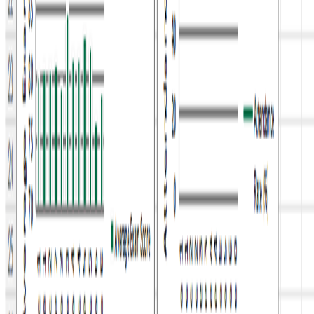
Produto
Gerador de Gráficos com IA
Criador de Diagramas IA
Criador de Diagramas IA
Criador de Gráficos IA
Gerador de Gráficos IA
IA Imagem para Gráfico
IA Imagem para Tabela
IA PDF para Tabela
Gerador de Dashboard com IA
Integrações
Habilidade OpenClaw
Recursos
Gráficos básicos
Gerador de gráfico de barras
Gerador de gráfico de linhas
Gerador de gráfico de pizza
Gerador de gráfico de área