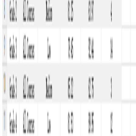
Recommended Prompt
Copy
Extract data from the Education_Data_Sample.csv dataset
Sample Datasets
Education_Data_Sample.csv
13.14 KB
Crie belos gráficos e painéis instantaneamente com IA. Não são
necessárias habilidades de design.
Um produto de