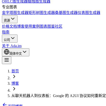
OHLC图生成器
蜡烛图生成器
专业图表
金字塔图生成器
矩形树图生成器
桑基图生成器
仪表图生成器
资源
价格
文档
博客
使用案例
图表图鉴
社区
指南
公司
关于 Ada.im
简体中文
首页
博客
从聊天机器人到仪表板：Google 的 A2UI 协议如何