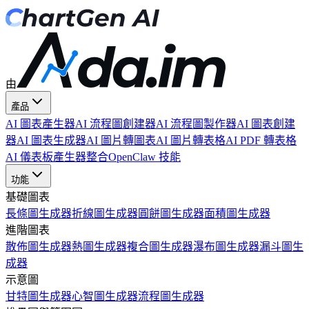
由
產品
AI 圖表產生器
AI 流程圖創建器
AI 流程圖製作器
AI 圖表創建
器
AI 圖表生成器
AI 圖片轉圖表
AI 圖片轉表格
AI PDF 轉表格
AI 儀表板產生器
整合
OpenClaw 技能
功能
基礎圖表
長條圖生成器
折線圖生成器
圓餅圖生成器
面積圖生成器
進階圖表
散佈圖生成器
熱圖生成器
複合圖生成器
瀑布圖生成器
漏斗圖生
成器
示意圖
甘特圖生成器
心智圖生成器
流程圖生成器