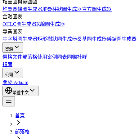
堆疊圖與範圍圖
堆疊長條圖生成器
堆疊柱狀圖生成器
直方圖生成器
金融圖表
OHLC圖生成器
K線圖生成器
專業圖表
金字塔圖生成器
矩形樹狀圖生成器
桑基圖生成器
儀錶圖生成器
資源
價格
文件
部落格
使用案例
圖表圖鑑
社群
指南
公司
關於 Ada.im
繁體中文
首頁
部落格