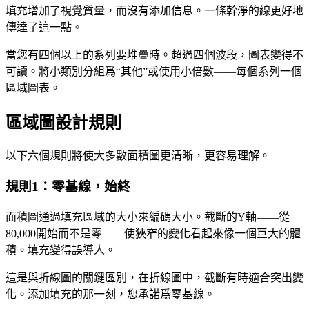
填充增加了視覺質量，而沒有添加信息。一條幹淨的線更好地
傳達了這一點。
當您有四個以上的系列要堆疊時。超過四個波段，圖表變得不
可讀。將小類別分組爲“其他”或使用小倍數——每個系列一個
區域圖表。
區域圖設計規則
以下六個規則將使大多數面積圖更清晰，更容易理解。
規則1：零基線，始終
面積圖通過填充區域的大小來編碼大小。截斷的Y軸——從
80,000開始而不是零——使狹窄的變化看起來像一個巨大的體
積。填充變得誤導人。
這是與折線圖的關鍵區別，在折線圖中，截斷有時適合突出變
化。添加填充的那一刻，您承諾爲零基線。