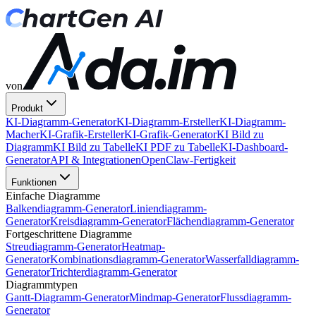
von
Produkt
KI-Diagramm-Generator
KI-Diagramm-Ersteller
KI-Diagramm-
Macher
KI-Grafik-Ersteller
KI-Grafik-Generator
KI Bild zu
Diagramm
KI Bild zu Tabelle
KI PDF zu Tabelle
KI-Dashboard-
Generator
API & Integrationen
OpenClaw-Fertigkeit
Funktionen
Einfache Diagramme
Balkendiagramm-Generator
Liniendiagramm-
Generator
Kreisdiagramm-Generator
Flächendiagramm-Generator
Fortgeschrittene Diagramme
Streudiagramm-Generator
Heatmap-
Generator
Kombinationsdiagramm-Generator
Wasserfalldiagramm-
Generator
Trichterdiagramm-Generator
Diagrammtypen
Gantt-Diagramm-Generator
Mindmap-Generator
Flussdiagramm-
Generator