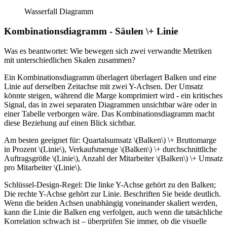
Wasserfall Diagramm
Kombinationsdiagramm - Säulen \+ Linie
Was es beantwortet: Wie bewegen sich zwei verwandte Metriken
mit unterschiedlichen Skalen zusammen?
Ein Kombinationsdiagramm überlagert überlagert Balken und eine
Linie auf derselben Zeitachse mit zwei Y-Achsen. Der Umsatz
könnte steigen, während die Marge komprimiert wird - ein kritisches
Signal, das in zwei separaten Diagrammen unsichtbar wäre oder in
einer Tabelle verborgen wäre. Das Kombinationsdiagramm macht
diese Beziehung auf einen Blick sichtbar.
Am besten geeignet für: Quartalsumsatz \(Balken\) \+ Bruttomarge
in Prozent \(Linie\), Verkaufsmenge \(Balken\) \+ durchschnittliche
Auftragsgröße \(Linie\), Anzahl der Mitarbeiter \(Balken\) \+ Umsatz
pro Mitarbeiter \(Linie\).
Schlüssel-Design-Regel: Die linke Y-Achse gehört zu den Balken;
Die rechte Y-Achse gehört zur Linie. Beschriften Sie beide deutlich.
Wenn die beiden Achsen unabhängig voneinander skaliert werden,
kann die Linie die Balken eng verfolgen, auch wenn die tatsächliche
Korrelation schwach ist – überprüfen Sie immer, ob die visuelle