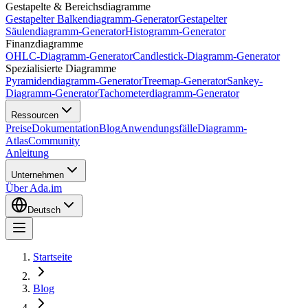
Gestapelte & Bereichsdiagramme
Gestapelter Balkendiagramm-Generator
Gestapelter
Säulendiagramm-Generator
Histogramm-Generator
Finanzdiagramme
OHLC-Diagramm-Generator
Candlestick-Diagramm-Generator
Spezialisierte Diagramme
Pyramidendiagramm-Generator
Treemap-Generator
Sankey-
Diagramm-Generator
Tachometerdiagramm-Generator
Ressourcen
Preise
Dokumentation
Blog
Anwendungsfälle
Diagramm-
Atlas
Community
Anleitung
Unternehmen
Über Ada.im
Deutsch
Startseite
Blog