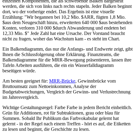
einzelnen Komponenten, die als schwebende Balken dargestellt
werden, die sich von links nach rechts stapeln. Jeder Balken beginnt
dort, wo der vorherige endet. Das Ergebnis ist eine visuelle
Erzählung: "Wir begannen bei 10,2 Mio. $ARR, fügten 1,8 Mio.
$aus dem Neugeschäft hinzu, erweiterten 640 000 $aus bestehenden
Konten, verloren 310 000 $durch Abwanderung und endeten bei
12,33 Mio. $" Jede Zahl hat eine Ursache. Der Vorstand braucht
nicht zu fragen, woher das Wachstum kam - es steht im Chart.
Ein Balkendiagramm, das nur die Anfangs- und Endwerte zeigt, gibt
Ihnen die Schlussfolgerung ohne Erklärung. Finanzteams, die
Balkendiagramme für die MRR-Bewegung präsentieren, lassen ihre
Tafeln Arbeiten ausführen, die ein ein Wasserfalldiagramm
beseitigen würde.
Am besten geeignet für:
MRR-Brücke
, Gewinnbrücke vom
Bruttoumsatz zum Nettoeinkommen, Analyse der
Budgetabweichungen, Vergleich der Gewinn- und Verlustrechnung
im Jahresvergleich.
Wichtige Gestaltungsregel: Farbe Farbe in jedem Bericht einheitlich.
Grün für Additionen, rot für Subtraktionen, grau oder blau für
Summen. Sobald Ihr Publikum das Farbvokabular gelernt hat
gelernt - in der Regel nach einem Treffen - hört es auf, die Etiketten
zu lesen und beginnt, die Geschichte zu lesen.