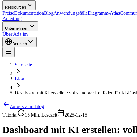
Ressourcen
Preise
Dokumentation
Blog
Anwendungsfälle
Diagramm-Atlas
Commun
Anleitung
Unternehmen
Über Ada.im
Deutsch
Startseite
Blog
Dashboard mit KI erstellen: vollständiger Leitfaden für KI-Da
Zurück zum Blog
Tutorial
15 Min. Lesezeit
2025-12-15
Dashboard mit KI erstellen: vo