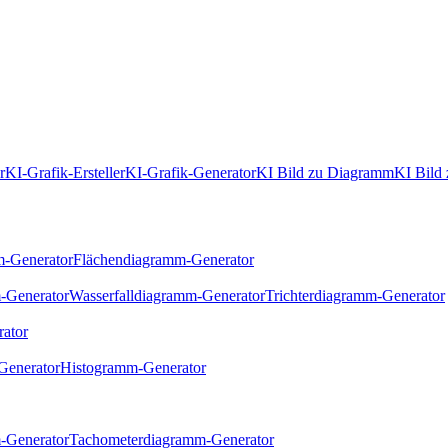
r
KI-Grafik-Ersteller
KI-Grafik-Generator
KI Bild zu Diagramm
KI Bild 
m-Generator
Flächendiagramm-Generator
-Generator
Wasserfalldiagramm-Generator
Trichterdiagramm-Generator
ator
Generator
Histogramm-Generator
-Generator
Tachometerdiagramm-Generator