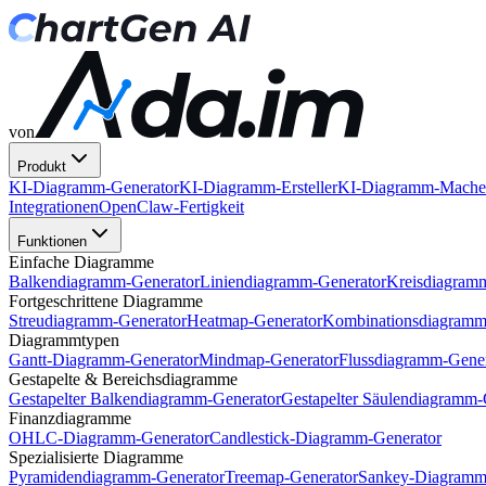
von
Produkt
KI-Diagramm-Generator
KI-Diagramm-Ersteller
KI-Diagramm-Mache
Integrationen
OpenClaw-Fertigkeit
Funktionen
Einfache Diagramme
Balkendiagramm-Generator
Liniendiagramm-Generator
Kreisdiagram
Fortgeschrittene Diagramme
Streudiagramm-Generator
Heatmap-Generator
Kombinationsdiagramm
Diagrammtypen
Gantt-Diagramm-Generator
Mindmap-Generator
Flussdiagramm-Gener
Gestapelte & Bereichsdiagramme
Gestapelter Balkendiagramm-Generator
Gestapelter Säulendiagramm-
Finanzdiagramme
OHLC-Diagramm-Generator
Candlestick-Diagramm-Generator
Spezialisierte Diagramme
Pyramidendiagramm-Generator
Treemap-Generator
Sankey-Diagramm