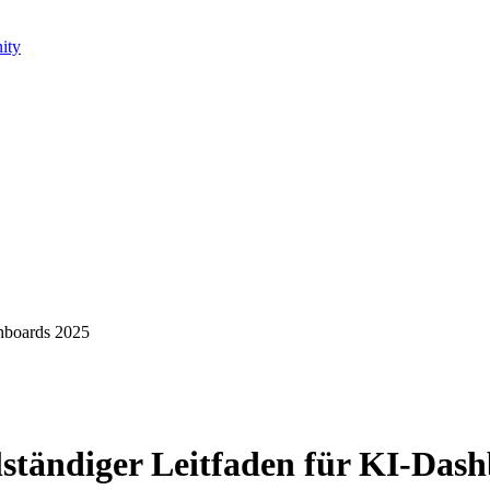
ity
shboards 2025
llständiger Leitfaden für KI-Das