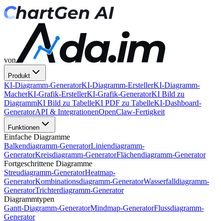
von
Produkt
KI-Diagramm-Generator
KI-Diagramm-Ersteller
KI-Diagramm-
Macher
KI-Grafik-Ersteller
KI-Grafik-Generator
KI Bild zu
Diagramm
KI Bild zu Tabelle
KI PDF zu Tabelle
KI-Dashboard-
Generator
API & Integrationen
OpenClaw-Fertigkeit
Funktionen
Einfache Diagramme
Balkendiagramm-Generator
Liniendiagramm-
Generator
Kreisdiagramm-Generator
Flächendiagramm-Generator
Fortgeschrittene Diagramme
Streudiagramm-Generator
Heatmap-
Generator
Kombinationsdiagramm-Generator
Wasserfalldiagramm-
Generator
Trichterdiagramm-Generator
Diagrammtypen
Gantt-Diagramm-Generator
Mindmap-Generator
Flussdiagramm-
Generator