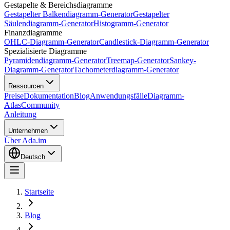
Gestapelte & Bereichsdiagramme
Gestapelter Balkendiagramm-Generator
Gestapelter
Säulendiagramm-Generator
Histogramm-Generator
Finanzdiagramme
OHLC-Diagramm-Generator
Candlestick-Diagramm-Generator
Spezialisierte Diagramme
Pyramidendiagramm-Generator
Treemap-Generator
Sankey-
Diagramm-Generator
Tachometerdiagramm-Generator
Ressourcen
Preise
Dokumentation
Blog
Anwendungsfälle
Diagramm-
Atlas
Community
Anleitung
Unternehmen
Über Ada.im
Deutsch
Startseite
Blog