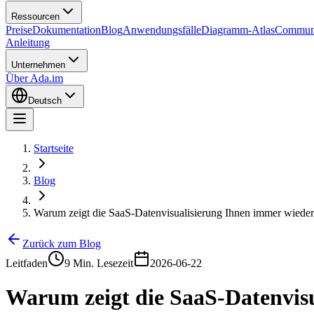
Ressourcen
Preise
Dokumentation
Blog
Anwendungsfälle
Diagramm-Atlas
Commun
Anleitung
Unternehmen
Über Ada.im
Deutsch
Startseite
Blog
Warum zeigt die SaaS-Datenvisualisierung Ihnen immer wieder 
Zurück zum Blog
Leitfaden
9 Min. Lesezeit
2026-06-22
Warum zeigt die SaaS-Datenvisu