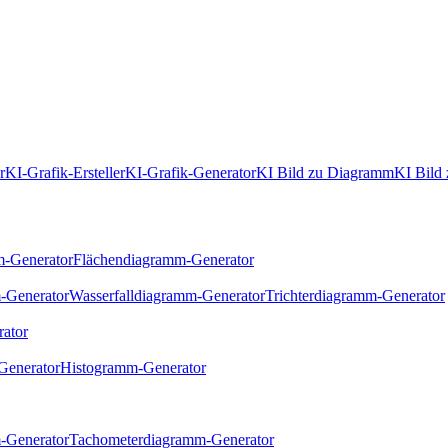
r
KI-Grafik-Ersteller
KI-Grafik-Generator
KI Bild zu Diagramm
KI Bild 
m-Generator
Flächendiagramm-Generator
-Generator
Wasserfalldiagramm-Generator
Trichterdiagramm-Generator
ator
Generator
Histogramm-Generator
-Generator
Tachometerdiagramm-Generator