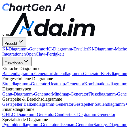
von
Produkt
KI-Diagramm-Generator
KI-Diagramm-Ersteller
KI-Diagramm-Mache
Integrationen
OpenClaw-Fertigkeit
Funktionen
Einfache Diagramme
Balkendiagramm-Generator
Liniendiagramm-Generator
Kreisdiagram
Fortgeschrittene Diagramme
Streudiagramm-Generator
Heatmap-Generator
Kombinationsdiagramm
Diagrammtypen
Gantt-Diagramm-Generator
Mindmap-Generator
Flussdiagramm-Gener
Gestapelte & Bereichsdiagramme
Gestapelter Balkendiagramm-Generator
Gestapelter Säulendiagramm-
Finanzdiagramme
OHLC-Diagramm-Generator
Candlestick-Diagramm-Generator
Spezialisierte Diagramme
Pyramidendiagramm-Generator
Treemap-Generator
Sankey-Diagramm