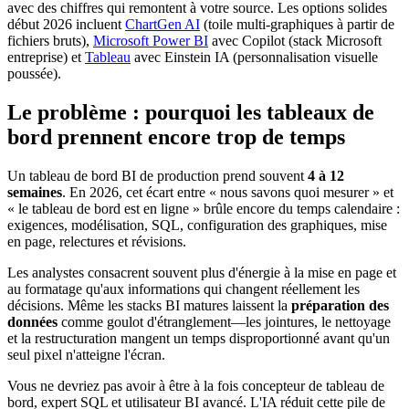
avec des chiffres qui remontent à votre source. Les options solides
début 2026 incluent
ChartGen AI
(toile multi-graphiques à partir de
fichiers bruts),
Microsoft Power BI
avec Copilot (stack Microsoft
entreprise) et
Tableau
avec Einstein IA (personnalisation visuelle
poussée).
Le problème : pourquoi les tableaux de
bord prennent encore trop de temps
Un tableau de bord BI de production prend souvent
4 à 12
semaines
. En 2026, cet écart entre « nous savons quoi mesurer » et
« le tableau de bord est en ligne » brûle encore du temps calendaire :
exigences, modélisation, SQL, configuration des graphiques, mise
en page, relectures et révisions.
Les analystes consacrent souvent plus d'énergie à la mise en page et
au formatage qu'aux informations qui changent réellement les
décisions. Même les stacks BI matures laissent la
préparation des
données
comme goulot d'étranglement—les jointures, le nettoyage
et la restructuration mangent un temps disproportionné avant qu'un
seul pixel n'atteigne l'écran.
Vous ne devriez pas avoir à être à la fois concepteur de tableau de
bord, expert SQL et utilisateur BI avancé. L'IA réduit cette pile de