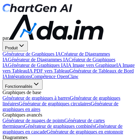
par
Produit
Générateur de Graphiques IA
Créateur de Diagrammes
IA
Générateur de Diagrammes IA
Créateur de Graphiques
IA
Générateur de Graphiques IA
IA Image vers Graphique
IA Image
vers Tableau
IA PDF vers Tableau
Générateur de Tableaux de Bord
IA
Intégrations
Compétence OpenClaw
Fonctionnalités
Graphiques de base
Générateur de graphiques à barres
Générateur de graphiques
linéaires
Générateur de graphiques circulaires
Générateur de
graphiques en aires
Graphiques avancés
Générateur de nuages de points
Générateur de cartes
thermiques
Générateur de graphiques combinés
Générateur de
graphiques en cascade
Générateur de graphiques en entonnoir
Diagrammes