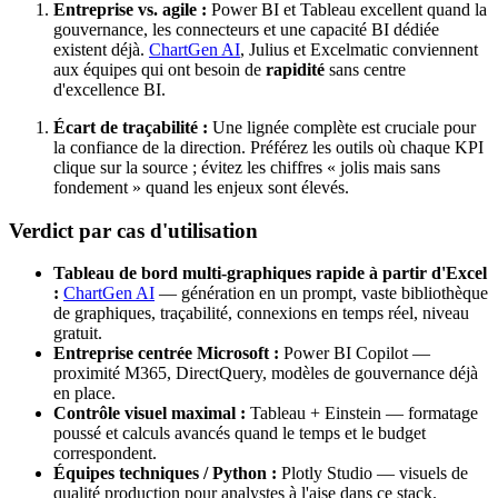
Entreprise vs. agile :
Power BI et Tableau excellent quand la
gouvernance, les connecteurs et une capacité BI dédiée
existent déjà.
ChartGen AI
, Julius et Excelmatic conviennent
aux équipes qui ont besoin de
rapidité
sans centre
d'excellence BI.
Écart de traçabilité :
Une lignée complète est cruciale pour
la confiance de la direction. Préférez les outils où chaque KPI
clique sur la source ; évitez les chiffres « jolis mais sans
fondement » quand les enjeux sont élevés.
Verdict par cas d'utilisation
Tableau de bord multi-graphiques rapide à partir d'Excel
:
ChartGen AI
— génération en un prompt, vaste bibliothèque
de graphiques, traçabilité, connexions en temps réel, niveau
gratuit.
Entreprise centrée Microsoft :
Power BI Copilot —
proximité M365, DirectQuery, modèles de gouvernance déjà
en place.
Contrôle visuel maximal :
Tableau + Einstein — formatage
poussé et calculs avancés quand le temps et le budget
correspondent.
Équipes techniques / Python :
Plotly Studio — visuels de
qualité production pour analystes à l'aise dans ce stack.