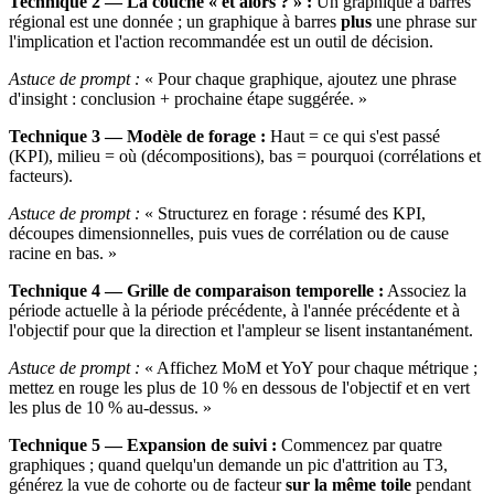
Technique 2 — La couche « et alors ? » :
Un graphique à barres
régional est une donnée ; un graphique à barres
plus
une phrase sur
l'implication et l'action recommandée est un outil de décision.
Astuce de prompt :
« Pour chaque graphique, ajoutez une phrase
d'insight : conclusion + prochaine étape suggérée. »
Technique 3 — Modèle de forage :
Haut = ce qui s'est passé
(KPI), milieu = où (décompositions), bas = pourquoi (corrélations et
facteurs).
Astuce de prompt :
« Structurez en forage : résumé des KPI,
découpes dimensionnelles, puis vues de corrélation ou de cause
racine en bas. »
Technique 4 — Grille de comparaison temporelle :
Associez la
période actuelle à la période précédente, à l'année précédente et à
l'objectif pour que la direction et l'ampleur se lisent instantanément.
Astuce de prompt :
« Affichez MoM et YoY pour chaque métrique ;
mettez en rouge les plus de 10 % en dessous de l'objectif et en vert
les plus de 10 % au-dessus. »
Technique 5 — Expansion de suivi :
Commencez par quatre
graphiques ; quand quelqu'un demande un pic d'attrition au T3,
générez la vue de cohorte ou de facteur
sur la même toile
pendant