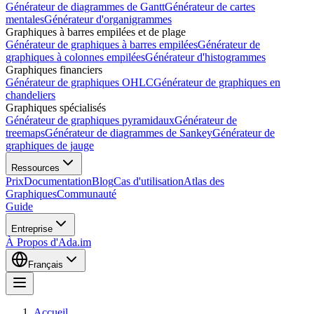
Générateur de diagrammes de Gantt
Générateur de cartes
mentales
Générateur d'organigrammes
Graphiques à barres empilées et de plage
Générateur de graphiques à barres empilées
Générateur de
graphiques à colonnes empilées
Générateur d'histogrammes
Graphiques financiers
Générateur de graphiques OHLC
Générateur de graphiques en
chandeliers
Graphiques spécialisés
Générateur de graphiques pyramidaux
Générateur de
treemaps
Générateur de diagrammes de Sankey
Générateur de
graphiques de jauge
Ressources
Prix
Documentation
Blog
Cas d'utilisation
Atlas des
Graphiques
Communauté
Guide
Entreprise
À Propos d'Ada.im
Français
Accueil