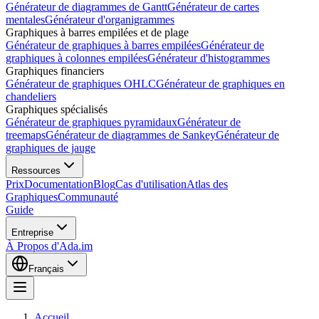
Générateur de diagrammes de Gantt
Générateur de cartes
mentales
Générateur d'organigrammes
Graphiques à barres empilées et de plage
Générateur de graphiques à barres empilées
Générateur de
graphiques à colonnes empilées
Générateur d'histogrammes
Graphiques financiers
Générateur de graphiques OHLC
Générateur de graphiques en
chandeliers
Graphiques spécialisés
Générateur de graphiques pyramidaux
Générateur de
treemaps
Générateur de diagrammes de Sankey
Générateur de
graphiques de jauge
Ressources
Prix
Documentation
Blog
Cas d'utilisation
Atlas des
Graphiques
Communauté
Guide
Entreprise
À Propos d'Ada.im
Français
Accueil