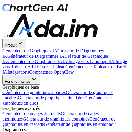
par
Produit
Générateur de Graphiques IA
Créateur de Diagrammes
IA
Générateur de Diagrammes IA
Créateur de Graphiques
IA
Générateur de Graphiques IA
IA Image vers Graphique
IA Image
vers Tableau
IA PDF vers Tableau
Générateur de Tableaux de Bord
IA
Intégrations
Compétence OpenClaw
Fonctionnalités
Graphiques de base
Générateur de graphiques à barres
Générateur de graphiques
linéaires
Générateur de graphiques circulaires
Générateur de
graphiques en aires
Graphiques avancés
Générateur de nuages de points
Générateur de cartes
thermiques
Générateur de graphiques combinés
Générateur de
graphiques en cascade
Générateur de graphiques en entonnoir
Diagrammes