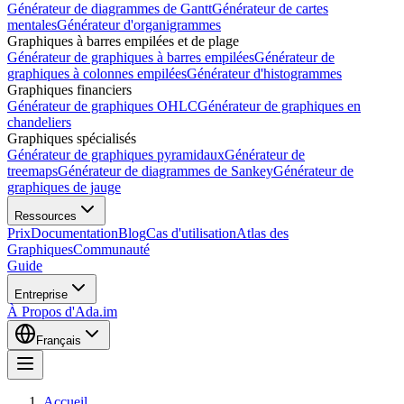
Générateur de diagrammes de Gantt
Générateur de cartes
mentales
Générateur d'organigrammes
Graphiques à barres empilées et de plage
Générateur de graphiques à barres empilées
Générateur de
graphiques à colonnes empilées
Générateur d'histogrammes
Graphiques financiers
Générateur de graphiques OHLC
Générateur de graphiques en
chandeliers
Graphiques spécialisés
Générateur de graphiques pyramidaux
Générateur de
treemaps
Générateur de diagrammes de Sankey
Générateur de
graphiques de jauge
Ressources
Prix
Documentation
Blog
Cas d'utilisation
Atlas des
Graphiques
Communauté
Guide
Entreprise
À Propos d'Ada.im
Français
Accueil