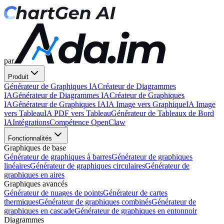
par
Produit
Générateur de Graphiques IA
Créateur de Diagrammes
IA
Générateur de Diagrammes IA
Créateur de Graphiques
IA
Générateur de Graphiques IA
IA Image vers Graphique
IA Image
vers Tableau
IA PDF vers Tableau
Générateur de Tableaux de Bord
IA
Intégrations
Compétence OpenClaw
Fonctionnalités
Graphiques de base
Générateur de graphiques à barres
Générateur de graphiques
linéaires
Générateur de graphiques circulaires
Générateur de
graphiques en aires
Graphiques avancés
Générateur de nuages de points
Générateur de cartes
thermiques
Générateur de graphiques combinés
Générateur de
graphiques en cascade
Générateur de graphiques en entonnoir
Diagrammes