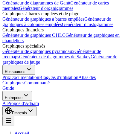
Générateur de diagrammes de Gantt
Générateur de cartes
mentales
Générateur d'organigrammes
Graphiques à barres empilées et de plage
Générateur de graphiques à barres empilées
Générateur de
graphiques à colonnes empilées
Générateur d'histogrammes
Graphiques financiers
Générateur de graphiques OHLC
Générateur de graphiques en
chandeliers
Graphiques spécialisés
Générateur de graphiques pyramidaux
Générateur de
treemaps
Générateur de diagrammes de Sankey
Générateur de
graphiques de jauge
Ressources
Prix
Documentation
Blog
Cas d'utilisation
Atlas des
Graphiques
Communauté
Guide
Entreprise
À Propos d'Ada.im
Français
Accueil