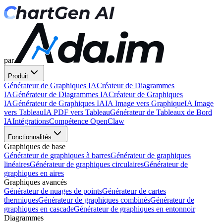
par
Produit
Générateur de Graphiques IA
Créateur de Diagrammes
IA
Générateur de Diagrammes IA
Créateur de Graphiques
IA
Générateur de Graphiques IA
IA Image vers Graphique
IA Image
vers Tableau
IA PDF vers Tableau
Générateur de Tableaux de Bord
IA
Intégrations
Compétence OpenClaw
Fonctionnalités
Graphiques de base
Générateur de graphiques à barres
Générateur de graphiques
linéaires
Générateur de graphiques circulaires
Générateur de
graphiques en aires
Graphiques avancés
Générateur de nuages de points
Générateur de cartes
thermiques
Générateur de graphiques combinés
Générateur de
graphiques en cascade
Générateur de graphiques en entonnoir
Diagrammes