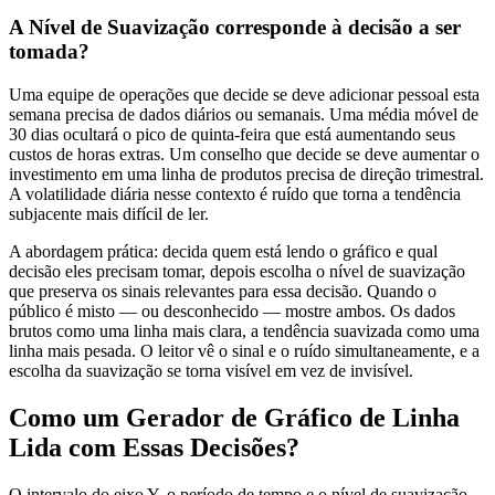
A Nível de Suavização corresponde à decisão a ser
tomada?
Uma equipe de operações que decide se deve adicionar pessoal esta
semana precisa de dados diários ou semanais. Uma média móvel de
30 dias ocultará o pico de quinta-feira que está aumentando seus
custos de horas extras. Um conselho que decide se deve aumentar o
investimento em uma linha de produtos precisa de direção trimestral.
A volatilidade diária nesse contexto é ruído que torna a tendência
subjacente mais difícil de ler.
A abordagem prática: decida quem está lendo o gráfico e qual
decisão eles precisam tomar, depois escolha o nível de suavização
que preserva os sinais relevantes para essa decisão. Quando o
público é misto — ou desconhecido — mostre ambos. Os dados
brutos como uma linha mais clara, a tendência suavizada como uma
linha mais pesada. O leitor vê o sinal e o ruído simultaneamente, e a
escolha da suavização se torna visível em vez de invisível.
Como um Gerador de Gráfico de Linha
Lida com Essas Decisões?
O intervalo do eixo Y, o período de tempo e o nível de suavização