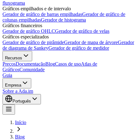
fluxograma
Gráficos empilhados e de intervalo
Gerador de gráfico de barras empilhadas
Gerador de gráfico de
colunas empilhadas
Gerador de histograma
Gráficos financeiros
Gerador de gráfico OHLC
Gerador de gráfico de velas
Gráficos especializados
Gerador de gráfico de pirâmide
Gerador de mapa de árvore
Gerador
de diagrama de Sankey
Gerador de gráfico de medidor
Recursos
Preços
Documentação
Blog
Casos de uso
Atlas de
Gráficos
Comunidade
Guia
Empresa
Sobre a Ada.im
Português
Início
Blog