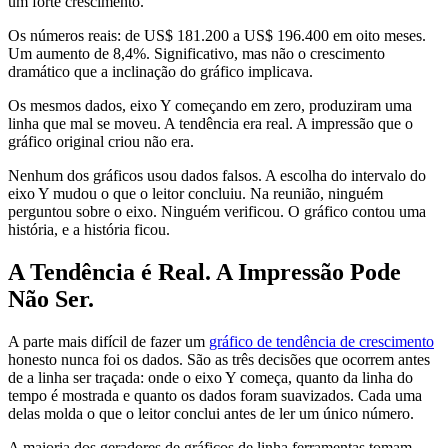
um forte crescimento.
Os números reais: de US$ 181.200 a US$ 196.400 em oito meses.
Um aumento de 8,4%. Significativo, mas não o crescimento
dramático que a inclinação do gráfico implicava.
Os mesmos dados, eixo Y começando em zero, produziram uma
linha que mal se moveu. A tendência era real. A impressão que o
gráfico original criou não era.
Nenhum dos gráficos usou dados falsos. A escolha do intervalo do
eixo Y mudou o que o leitor concluiu. Na reunião, ninguém
perguntou sobre o eixo. Ninguém verificou. O gráfico contou uma
história, e a história ficou.
A Tendência é Real. A Impressão Pode
Não Ser.
A parte mais difícil de fazer um
gráfico de tendência de crescimento
honesto nunca foi os dados. São as três decisões que ocorrem antes
de a linha ser traçada: onde o eixo Y começa, quanto da linha do
tempo é mostrada e quanto os dados foram suavizados. Cada uma
delas molda o que o leitor conclui antes de ler um único número.
A maioria dos geradores de gráficos de linha ferramentas tomam