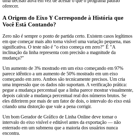
uma decisão ativa em vez de aceitar o que o programa padrão
oferecer.
A Origem do Eixo Y Corresponde à História que
Você Está Contando?
Zero não é sempre o ponto de partida certo. Existem casos legítimos
em que começar mais alto torna visível uma variação pequena, mas
significativa. O teste não é "o eixo começa em zero?" É "A
inclinação da linha representa com precisão a magnitude da
mudança?"
Um aumento de 3% mostrado em um eixo começando em 97%
parece idêntico a um aumento de 50% mostrado em um eixo
começando em zero. Ambos são tecnicamente precisos. Um cria
uma impressão que os dados não suportam. A verificação prática:
pegue a mudança percentual que a linha parece mostrar visualmente,
depois calcule a mudança percentual real dos números brutos. Se
eles diferirem por mais de um fator de dois, o intervalo do eixo está
criando uma distorção que vale a pena corrigir.
Um bom Gerador de Gráfico de Linha Online deve tornar o
intervalo do eixo visível e editável antes da exportação — não
enterrado em um submenu que a maioria dos usuários nunca
encontra.