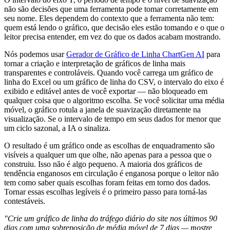
não são decisões que uma ferramenta pode tomar corretamente em
seu nome. Eles dependem do contexto que a ferramenta não tem:
quem está lendo o gráfico, que decisão eles estão tomando e o que o
leitor precisa entender, em vez do que os dados acabam mostrando.
Nós podemos usar
Gerador de Gráfico de Linha ChartGen AI
para
tornar a criação e interpretação de gráficos de linha mais
transparentes e controláveis. Quando você carrega um gráfico de
linha do Excel ou um gráfico de linha do CSV, o intervalo do eixo é
exibido e editável antes de você exportar — não bloqueado em
qualquer coisa que o algoritmo escolha. Se você solicitar uma média
móvel, o gráfico rotula a janela de suavização diretamente na
visualização. Se o intervalo de tempo em seus dados for menor que
um ciclo sazonal, a IA o sinaliza.
O resultado é um gráfico onde as escolhas de enquadramento são
visíveis a qualquer um que olhe, não apenas para a pessoa que o
construiu. Isso não é algo pequeno. A maioria dos gráficos de
tendência enganosos em circulação é enganosa porque o leitor não
tem como saber quais escolhas foram feitas em torno dos dados.
Tornar essas escolhas legíveis é o primeiro passo para torná-las
contestáveis.
"Crie um gráfico de linha do tráfego diário do site nos últimos 90
dias com uma sobreposição de média móvel de 7 dias — mostre