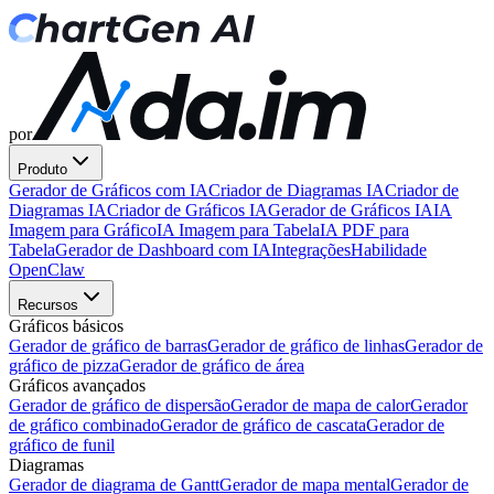
por
Produto
Gerador de Gráficos com IA
Criador de Diagramas IA
Criador de
Diagramas IA
Criador de Gráficos IA
Gerador de Gráficos IA
IA
Imagem para Gráfico
IA Imagem para Tabela
IA PDF para
Tabela
Gerador de Dashboard com IA
Integrações
Habilidade
OpenClaw
Recursos
Gráficos básicos
Gerador de gráfico de barras
Gerador de gráfico de linhas
Gerador de
gráfico de pizza
Gerador de gráfico de área
Gráficos avançados
Gerador de gráfico de dispersão
Gerador de mapa de calor
Gerador
de gráfico combinado
Gerador de gráfico de cascata
Gerador de
gráfico de funil
Diagramas
Gerador de diagrama de Gantt
Gerador de mapa mental
Gerador de