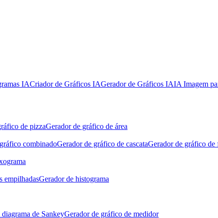
gramas IA
Criador de Gráficos IA
Gerador de Gráficos IA
IA Imagem par
ráfico de pizza
Gerador de gráfico de área
gráfico combinado
Gerador de gráfico de cascata
Gerador de gráfico de 
uxograma
as empilhadas
Gerador de histograma
 diagrama de Sankey
Gerador de gráfico de medidor