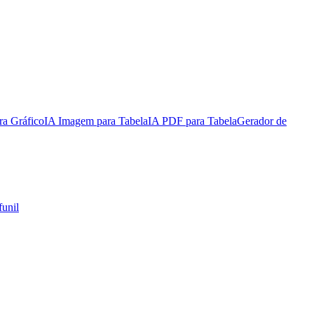
a Gráfico
IA Imagem para Tabela
IA PDF para Tabela
Gerador de
funil