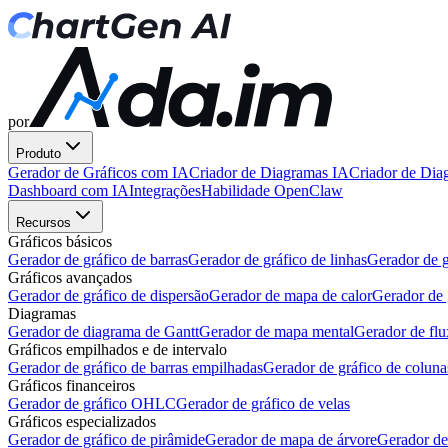
por
Produto
Gerador de Gráficos com IA
Criador de Diagramas IA
Criador de Dia
Dashboard com IA
Integrações
Habilidade OpenClaw
Recursos
Gráficos básicos
Gerador de gráfico de barras
Gerador de gráfico de linhas
Gerador de g
Gráficos avançados
Gerador de gráfico de dispersão
Gerador de mapa de calor
Gerador de 
Diagramas
Gerador de diagrama de Gantt
Gerador de mapa mental
Gerador de fl
Gráficos empilhados e de intervalo
Gerador de gráfico de barras empilhadas
Gerador de gráfico de colun
Gráficos financeiros
Gerador de gráfico OHLC
Gerador de gráfico de velas
Gráficos especializados
Gerador de gráfico de pirâmide
Gerador de mapa de árvore
Gerador de