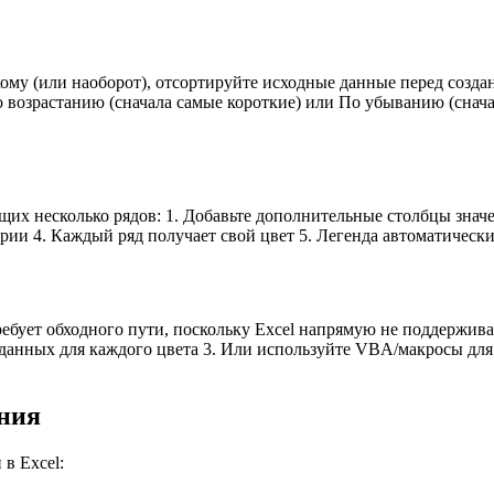
кому (или наоборот), отсортируйте исходные данные перед созд
о возрастанию (сначала самые короткие) или По убыванию (снач
 несколько рядов: 1. Добавьте дополнительные столбцы значени
ории 4. Каждый ряд получает свой цвет 5. Легенда автоматичес
ребует обходного пути, поскольку Excel напрямую не поддержива
данных для каждого цвета 3. Или используйте VBA/макросы для 
ния
в Excel: