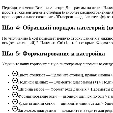
Перейдите в меню Вставка > раздел Диаграммы на ленте. Нажм
простые горизонтальные столбцы (наиболее распространенная
пропорциональное сложение - 3D-версии — добавляет эффект 
Шаг 4: Обратный порядок категорий (н
По умолчанию Excel помещает первую строку данных в нижнюю
ось (ось категорий) 2. Нажмите Ctrl+1, чтобы открыть Форма
Шаг 5: Форматирование и настройка
Улучшите вашу горизонтальную гистограмму с помощью след
Цвета столбцов — щелкните столбец, правая кнопка 
Подписи данных — Элементы диаграммы (+) > Подпи
Ширина зазора — Формат ряда данных > Параметры р
Форматирование осей — двойной щелчок по оси > па
Удалить линии сетки — щелкните линии сетки > Удали
Заголовок диаграммы — щелкните и введите для ред