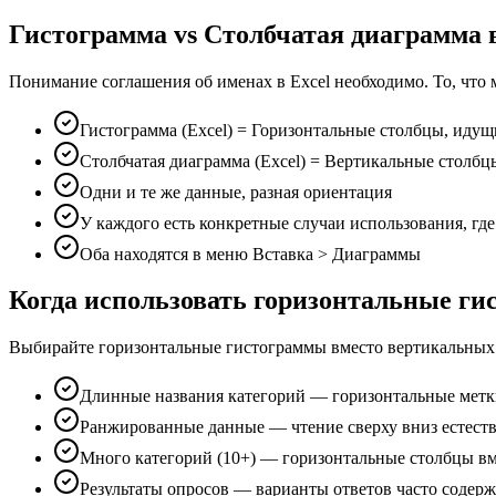
Гистограмма vs Столбчатая диаграмма в
Понимание соглашения об именах в Excel необходимо. То, что 
Гистограмма (Excel) = Горизонтальные столбцы, идущ
Столбчатая диаграмма (Excel) = Вертикальные столбц
Одни и те же данные, разная ориентация
У каждого есть конкретные случаи использования, где
Оба находятся в меню Вставка > Диаграммы
Когда использовать горизонтальные г
Выбирайте горизонтальные гистограммы вместо вертикальных
Длинные названия категорий — горизонтальные метки
Ранжированные данные — чтение сверху вниз естеств
Много категорий (10+) — горизонтальные столбцы вм
Результаты опросов — варианты ответов часто содер