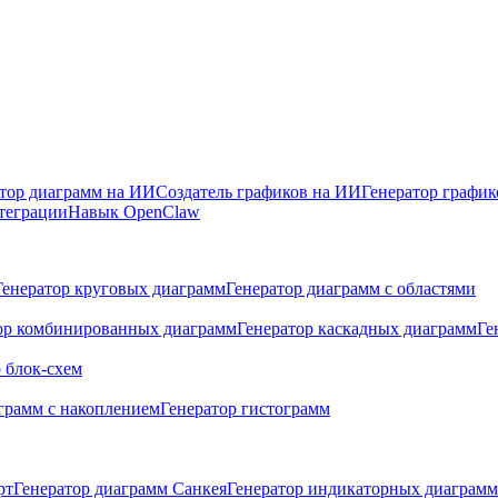
тор диаграмм на ИИ
Создатель графиков на ИИ
Генератор графи
теграции
Навык OpenClaw
Генератор круговых диаграмм
Генератор диаграмм с областями
ор комбинированных диаграмм
Генератор каскадных диаграмм
Ге
 блок-схем
грамм с накоплением
Генератор гистограмм
рт
Генератор диаграмм Санкея
Генератор индикаторных диаграмм