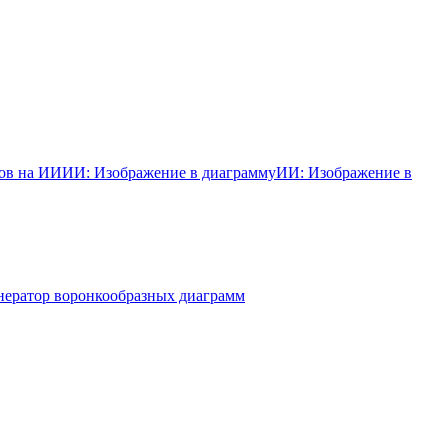
ков на ИИ
ИИ: Изображение в диаграмму
ИИ: Изображение в
нератор воронкообразных диаграмм