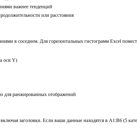
ениями важнее тенденций
родолжительности или расстояния
ниями в соседнем. Для горизонтальных гистограмм Excel помести
а оси Y)
ию для ранжированных отображений
включая заголовки. Если ваши данные находятся в A1:B6 (5 кат