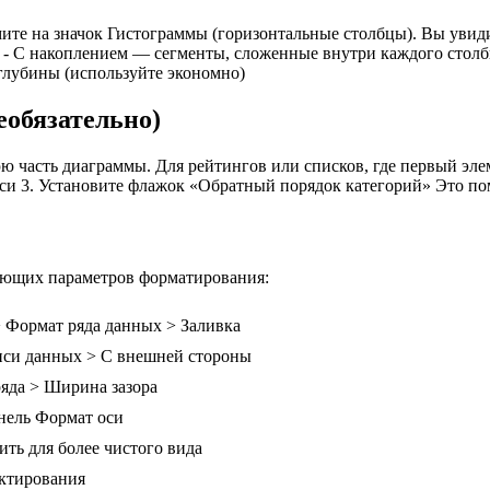
ите на значок Гистограммы (горизонтальные столбцы). Вы увид
) - С накоплением — сегменты, сложенные внутри каждого стол
глубины (используйте экономно)
еобязательно)
 часть диаграммы. Для рейтингов или списков, где первый эле
т оси 3. Установите флажок «Обратный порядок категорий» Это 
ующих параметров форматирования:
> Формат ряда данных > Заливка
си данных > С внешней стороны
яда > Ширина зазора
нель Формат оси
ть для более чистого вида
актирования