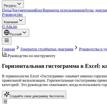
Ресурсы
Цены
Документация
Блог
Варианты использования
Атлас диагр
Руководство
Компания
О Ada.im
Русский
Главная
Генератор столбчатых диаграмм
Руководства и у
Руководство по инструменту
Горизонтальная гистограмма в Excel: к
В терминологии Excel «Гистограмма» означает именно горизон
правильной визуализации. Горизонтальные гистограммы прево
категорий. Это руководство охватывает, когда использовать го
Создайте свою диаграмму бесплатно