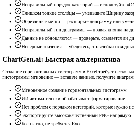
Неправильный порядок категорий — используйте «Об
Слишком тонкие столбцы — уменьшите Ширину зазор
Обрезанные метки — расширьте диаграмму или умен
Неправильный тип диаграммы — правая кнопка на д
Данные не обновляются — проверьте, ссылается ли д
Неверные значения — убедитесь, что ячейки исходных
ChartGen.ai: Быстрая альтернатива
Создание горизонтальных гистограмм в Excel требует нескольк
гистограммы мгновенно — вставьте данные, получите диаграмму
Мгновенное создание горизонтальных гистограмм
ИИ автоматически обрабатывает форматирование
Нет проблем с порядком категорий, которые нужно ис
Экспортируйте высококачественный PNG напрямую
Бесплатно, не требуется Excel