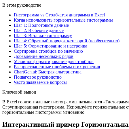
В этом руководстве
Гистограмма vs Столбчатая диаграмма в Excel
Когда использовать горизонтальные гистограммы
Шаг 1: Подготовьте данные
Шаг 2: Выберите данные
Шаг 3: Вставьте гистограмму
Шаг 4: Обратный порядок категорий (необязательно)
Шаг 5: Форматирование и настройка
Сортировка столбцов по значению
Добавление нескольких рядов
Условное форматирование для столбцов
Распространенные проблемы и их решения
ChartGen.ai: Быстрая альтернатива
Пошаговое руководство
Часто задаваемые вопросы
Ключевой вывод
В Excel горизонтальные гистограммы называются «Гистограмм
Сгруппированная гистограмма. Используйте горизонтальные ст
горизонтальные гистограммы мгновенно.
Интерактивный пример Горизонтальная