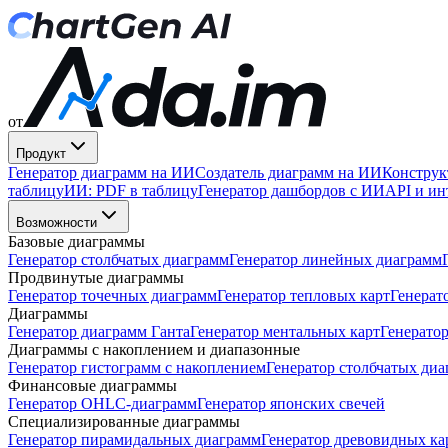
от
Продукт
Генератор диаграмм на ИИ
Создатель диаграмм на ИИ
Конструк
таблицу
ИИ: PDF в таблицу
Генератор дашбордов с ИИ
API и ин
Возможности
Базовые диаграммы
Генератор столбчатых диаграмм
Генератор линейных диаграмм
Продвинутые диаграммы
Генератор точечных диаграмм
Генератор тепловых карт
Генерат
Диаграммы
Генератор диаграмм Ганта
Генератор ментальных карт
Генератор
Диаграммы с накоплением и диапазонные
Генератор гистограмм с накоплением
Генератор столбчатых диа
Финансовые диаграммы
Генератор OHLC-диаграмм
Генератор японских свечей
Специализированные диаграммы
Генератор пирамидальных диаграмм
Генератор древовидных ка