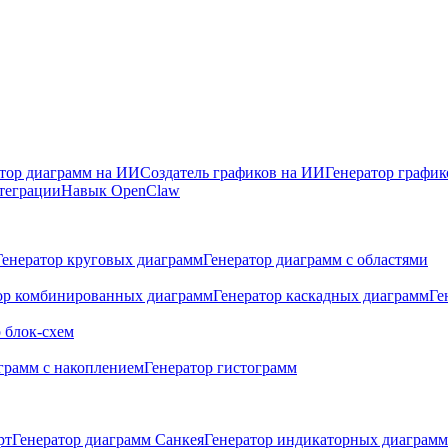
тор диаграмм на ИИ
Создатель графиков на ИИ
Генератор графи
теграции
Навык OpenClaw
Генератор круговых диаграмм
Генератор диаграмм с областями
ор комбинированных диаграмм
Генератор каскадных диаграмм
Ге
 блок-схем
грамм с накоплением
Генератор гистограмм
рт
Генератор диаграмм Санкея
Генератор индикаторных диаграмм