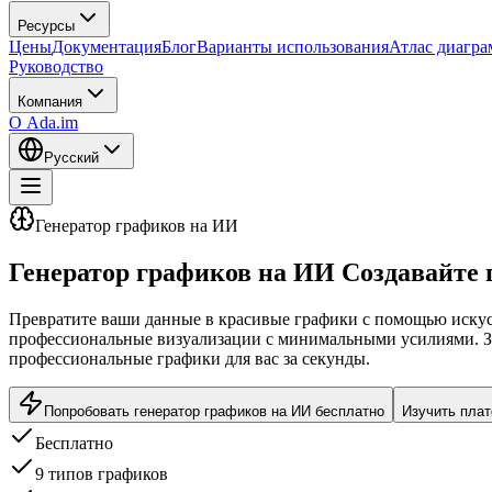
Ресурсы
Цены
Документация
Блог
Варианты использования
Атлас диагр
Руководство
Компания
О Ada.im
Русский
Генератор графиков на ИИ
Генератор графиков на ИИ
Создавайте
Превратите ваши данные в красивые графики с помощью искус
профессиональные визуализации с минимальными усилиями. За
профессиональные графики для вас за секунды.
Попробовать генератор графиков на ИИ бесплатно
Изучить пла
Бесплатно
9 типов графиков