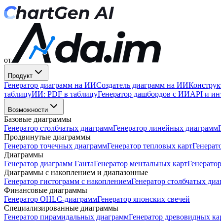
от
Продукт
Генератор диаграмм на ИИ
Создатель диаграмм на ИИ
Конструк
таблицу
ИИ: PDF в таблицу
Генератор дашбордов с ИИ
API и ин
Возможности
Базовые диаграммы
Генератор столбчатых диаграмм
Генератор линейных диаграмм
Продвинутые диаграммы
Генератор точечных диаграмм
Генератор тепловых карт
Генерат
Диаграммы
Генератор диаграмм Ганта
Генератор ментальных карт
Генератор
Диаграммы с накоплением и диапазонные
Генератор гистограмм с накоплением
Генератор столбчатых диа
Финансовые диаграммы
Генератор OHLC-диаграмм
Генератор японских свечей
Специализированные диаграммы
Генератор пирамидальных диаграмм
Генератор древовидных ка