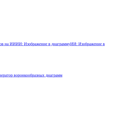
ков на ИИ
ИИ: Изображение в диаграмму
ИИ: Изображение в
нератор воронкообразных диаграмм